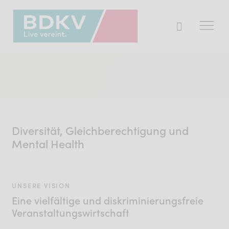
Der BDKV
Themen & Markt
Presse
Diversität, Gleichberechtigung und
Services
Mental Health
Mitglied werden
UNSERE VISION
Eine vielfältige und diskriminierungsfreie
Mitgliederbereich
Veranstaltungswirtschaft
Verband