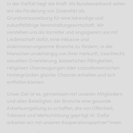
In der Vielfalt liegt die Kraft: Als Bundesverband sehen
BDKV Academy
wir die Förderung von Diversität als
Juristische Beratung und
Grundvoraussetzung für eine lebendige und
zukunftsfähige Veranstaltungswirtschaft. Wir
Services
verstehen uns als Vorreiter und engagieren uns mit
Geldwerte Vorteile und
Leidenschaft dafür, eine inklusive und
Rabatte
diskriminierungsarme Branche zu fördern, in der
Menschen unabhängig von ihrer Herkunft, Geschlecht,
BDKV Female Voice
sexuellen Orientierung, körperlichen Fähigkeiten,
religiösen Überzeugungen oder sozioökonomischen
Hintergründen gleiche Chancen erhalten und sich
entfalten können.
Unser Ziel ist es, gemeinsam mit unseren Mitgliedern
und allen Beteiligten der Branche eine gesunde
Arbeitsumgebung zu schaffen, die von Offenheit,
Toleranz und Wertschätzung geprägt ist. Dafür
arbeiten wir mit unseren Kooperationspartner*innen