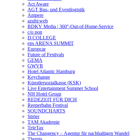
Act Aware
AGT Bus- und Eventlogistik
Ampere
azubi:web
BDKV Media | 360°-Out-of-Home-Service
c/o pop
D.COLLEGE
eps ARENA SUMMIT
Europcar
Future of Festivals
GEMA
GWVR
Hotel Atlantic Hamburg
Keychange
Künstlersozialkasse (KSK)
Live Entertainment Summer School
NH Hotel Group
REDEZEIT FÜR DICH
Reeperbahn Festival
SOUNDCHARTS
Ströer
TAM Akademie
TeleTax
The Changency – Agentur für nachhaltigen Wandel
Themis