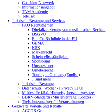
Coaching-Netzwerk
Informationsangebot
TAM Akademie
TeleTax
Juristische Beratung und Services
FAQ Rechtsthemen
Direktlizenzierung von musikalischen Rechten
DSGVO
EmpCo-Richtlinie in der EU
GEMA
KSK
Markenrecht
Scheinselbstständigkeit
Sponsoring
Umsatzsteuer
Urheberrecht
Touring in Germany (English)
…und mehr
Juristische Beratung
Datenschutz | Wodianka Privacy Legal
Meldestelle i.S.d. Hinweisgeberschutzgesetzes
BDKV-Standards (Musterverträge, Kodizes)
Titelschutzanzeiger für Veranstaltungen
Geldwerte Vorteile und Rabatte
ACCOR Gruppe