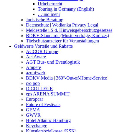
Urheberrecht
Touring in Germany (English)
…und mehr
Juristische Beratung
Datenschutz | Wodianka Privacy Legal
Meldestelle i.S.d. Hinweisgeberschutzgesetzes
BDKV-Standards (Musterverträge, Kodizes)
Titelschutzanzeiger für Veranstaltungen
Geldwerte Vorteile und Rabatte
ACCOR Gruppe
Act Aware
AGT Bus- und Eventlogistik
Ampere
azubi:web
BDKV Media | 360°-Out-of-Home-Service
c/o pop
D.COLLEGE
eps ARENA SUMMIT
Europcar
Future of Festivals
GEMA
GWVR
Hotel Atlantic Hamburg
Keychange
Künstlersozialkasse (KSK)