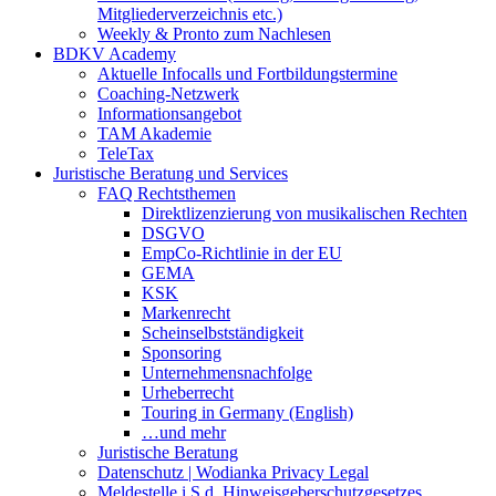
Mitgliederverzeichnis etc.)
Weekly & Pronto zum Nachlesen
BDKV Academy
Aktuelle Infocalls und Fortbildungstermine
Coaching-Netzwerk
Informationsangebot
TAM Akademie
TeleTax
Juristische Beratung und Services
FAQ Rechtsthemen
Direktlizenzierung von musikalischen Rechten
DSGVO
EmpCo-Richtlinie in der EU
GEMA
KSK
Markenrecht
Scheinselbstständigkeit
Sponsoring
Unternehmensnachfolge
Urheberrecht
Touring in Germany (English)
…und mehr
Juristische Beratung
Datenschutz | Wodianka Privacy Legal
Meldestelle i.S.d. Hinweisgeberschutzgesetzes