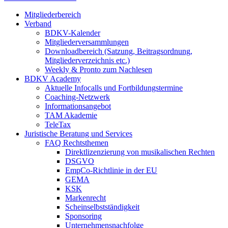
Mitgliederbereich
Verband
BDKV-Kalender
Mitgliederversammlungen
Downloadbereich (Satzung, Beitragsordnung,
Mitgliederverzeichnis etc.)
Weekly & Pronto zum Nachlesen
BDKV Academy
Aktuelle Infocalls und Fortbildungstermine
Coaching-Netzwerk
Informationsangebot
TAM Akademie
TeleTax
Juristische Beratung und Services
FAQ Rechtsthemen
Direktlizenzierung von musikalischen Rechten
DSGVO
EmpCo-Richtlinie in der EU
GEMA
KSK
Markenrecht
Scheinselbstständigkeit
Sponsoring
Unternehmensnachfolge