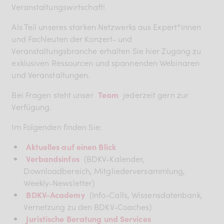
BDKV Academy
Veranstaltungswirtschaft!
Juristische Beratung und
Als Teil unseres starken Netzwerks aus Expert*innen
und Fachleuten der Konzert- und
Services
Veranstaltungsbranche erhalten Sie hier Zugang zu
Geldwerte Vorteile und
exklusiven Ressourcen und spannenden Webinaren
Rabatte
und Veranstaltungen.
BDKV Female Voice
Bei Fragen steht unser
Team
jederzeit gern zur
Verfügung.
Im Folgenden finden Sie:
Aktuelles auf einen Blick
Verbandsinfos
(BDKV-Kalender,
Downloadbereich, Mitgliederversammlung,
Weekly-Newsletter)
BDKV-Academy
(Info-Calls, Wissensdatenbank,
Vernetzung zu den BDKV-Coaches)
Juristische Beratung und Services