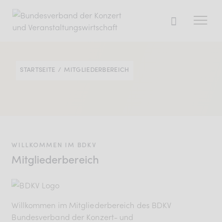
STARTSEITE
MITGLIEDERBEREICH
Der BDKV
Themen & Markt
Presse
Services
WILLKOMMEN IM BDKV
Mitglied werden
Mitgliederbereich
Mitgliederbereich
Willkommen im Mitgliederbereich des BDKV
Verband
Bundesverband der Konzert- und