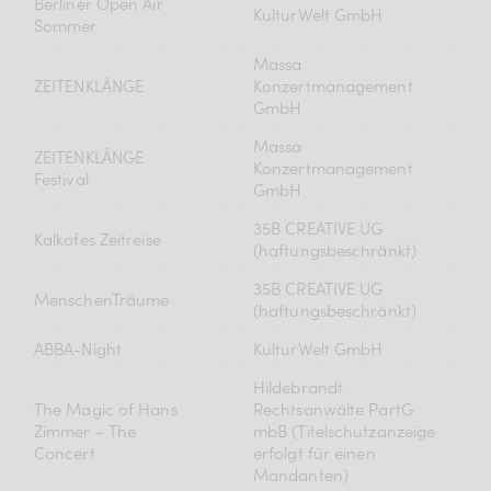
Berliner Open Air
KulturWelt GmbH
Sommer
Massa
ZEITENKLÄNGE
Konzertmanagement
GmbH
Massa
ZEITENKLÄNGE
Konzertmanagement
Festival
GmbH
35B CREATIVE UG
Kalkofes Zeitreise
(haftungsbeschränkt)
35B CREATIVE UG
MenschenTräume
(haftungsbeschränkt)
ABBA-Night
KulturWelt GmbH
Hildebrandt.
The Magic of Hans
Rechtsanwälte PartG
Zimmer – The
mbB (Titelschutzanzeige
Concert
erfolgt für einen
Mandanten)