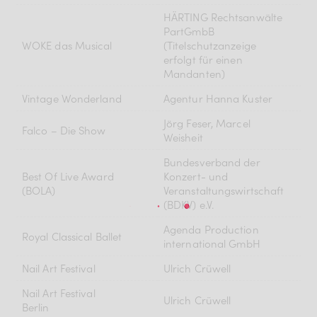
HÄRTING Rechtsanwälte
PartGmbB
WOKE das Musical
(Titelschutzanzeige
erfolgt für einen
Mandanten)
Vintage Wonderland
Agentur Hanna Kuster
Jörg Feser, Marcel
Falco – Die Show
Weisheit
Bundesverband der
Best Of Live Award
Konzert- und
(BOLA)
Veranstaltungswirtschaft
(BDKV) e.V.
Agenda Production
Royal Classical Ballet
international GmbH
Nail Art Festival
Ulrich Crüwell
Nail Art Festival
Ulrich Crüwell
Berlin