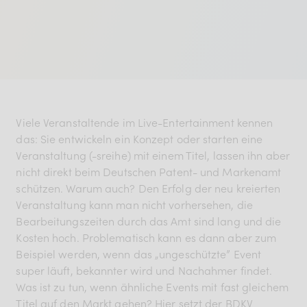
BDKV Academy
Juristische Beratung und
Services
Geldwerte Vorteile und
Rabatte
Viele Veranstaltende im Live-Entertainment kennen
BDKV Female Voice
das: Sie entwickeln ein Konzept oder starten eine
Veranstaltung (-sreihe) mit einem Titel, lassen ihn aber
nicht direkt beim Deutschen Patent- und Markenamt
schützen. Warum auch? Den Erfolg der neu kreierten
Veranstaltung kann man nicht vorhersehen, die
Bearbeitungszeiten durch das Amt sind lang und die
Kosten hoch. Problematisch kann es dann aber zum
Beispiel werden, wenn das „ungeschützte” Event
super läuft, bekannter wird und Nachahmer findet.
Was ist zu tun, wenn ähnliche Events mit fast gleichem
Titel auf den Markt gehen? Hier setzt der BDKV