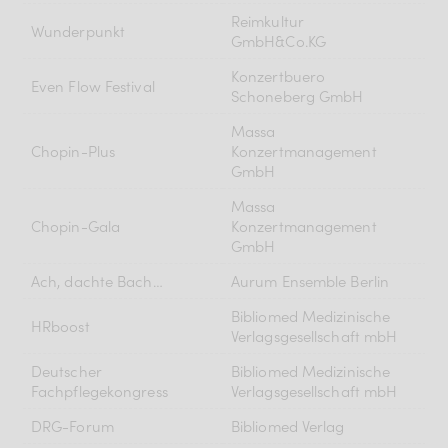
Reimkultur
Wunderpunkt
GmbH&Co.KG
Konzertbuero
Even Flow Festival
Schoneberg GmbH
Massa
Chopin-Plus
Konzertmanagement
GmbH
Massa
Chopin-Gala
Konzertmanagement
GmbH
Ach, dachte Bach…
Aurum Ensemble Berlin
Bibliomed Medizinische
HRboost
Verlagsgesellschaft mbH
Deutscher
Bibliomed Medizinische
Fachpflegekongress
Verlagsgesellschaft mbH
DRG-Forum
Bibliomed Verlag