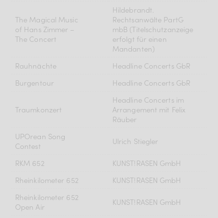
Hildebrandt.
The Magical Music
Rechtsanwälte PartG
of Hans Zimmer –
mbB (Titelschutzanzeige
The Concert
erfolgt für einen
Mandanten)
Rauhnächte
Headline Concerts GbR
Burgentour
Headline Concerts GbR
Headline Concerts im
Traumkonzert
Arrangement mit Felix
Räuber
UPOrean Song
Ulrich Stiegler
Contest
RKM 652
KUNST!RASEN GmbH
Rheinkilometer 652
KUNST!RASEN GmbH
Rheinkilometer 652
KUNST!RASEN GmbH
Open Air