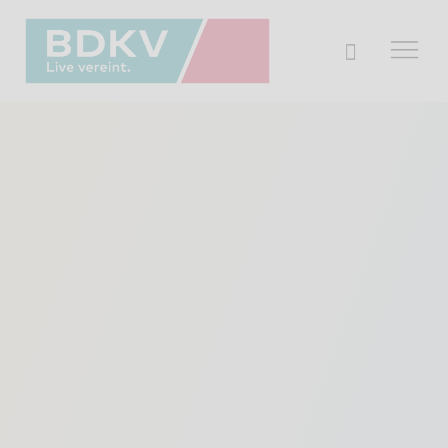
Der BDKV
Themen & Markt
Presse
Services
Mitglied werden
Mitgliederbereich
Verband