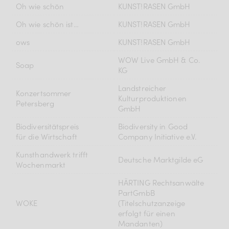
Oh wie schön
KUNST!RASEN GmbH
Oh wie schön ist…
KUNST!RASEN GmbH
ows
KUNST!RASEN GmbH
WOW Live GmbH & Co.
Soap
KG
Landstreicher
Konzertsommer
Kulturproduktionen
Petersberg
GmbH
Biodiversitätspreis
Biodiversity in Good
für die Wirtschaft
Company Initiative e.V.
Kunsthandwerk trifft
Deutsche Marktgilde eG
Wochenmarkt
HÄRTING Rechtsanwälte
PartGmbB
WOKE
(Titelschutzanzeige
erfolgt für einen
Mandanten)