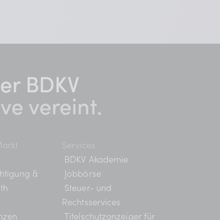
er BDKV​
ive vereint.
arkt
Services
BDKV Akademie
htigung &
Jobbörse
th
Steuer- und
Rechtsservices
nzen
Titelschutzanzeiger für