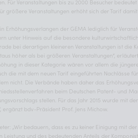
hen. Für Veranstaltungen bis zu 2000 Besucher bedeute
ür größere Veranstaltungen erhöht sich der Tarif dami
 ein Erhöhungsverlangen der GEMA lediglich für Verans
n unter Hinweis auf die besondere kulturwirtschaftlic
rade bei derartigen kleineren Veranstaltungen ist die 
taus höher als bei größeren Veranstaltungen“, erläute
höhung in dieser Kategorie wären vor allem die jüngeren
uch die mit dem neuen Tarif eingeführten Nachlässe fü
g und Services
lem nicht. Die Verbände haben daher das Erhöhungsve
hiedsstellenverfahren beim Deutschen Patent- und M
 und Rabatte
gungsvorschlags stellen. Für das Jahr 2015 wurde mit 
t“, ergänzt bdv-Präsident Prof. Jens Michow.
ter: „Wir bedauern, dass es zu keiner Einigung mit 
en Leistung und des bedeutenden Anteils der Komponist