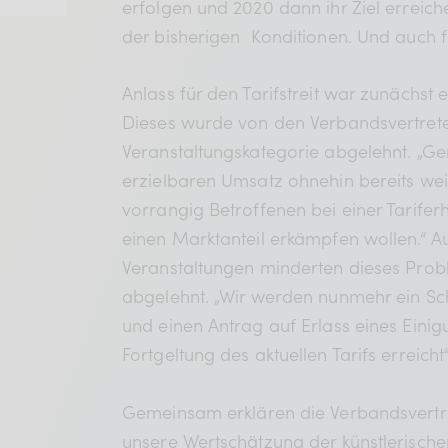
erfolgen und 2020 dann ihr Ziel erreic
der bisherigen Konditionen. Und auch f
Mitgliederbereich
Anlass für den Tarifstreit war zunächst
Dieses wurde von den Verbandsvertreter
Verband
Veranstaltungskategorie abgelehnt. „Ge
erzielbaren Umsatz ohnehin bereits wei
BDKV Academy
vorrangig Betroffenen bei einer Tarifer
einen Marktanteil erkämpfen wollen.“ A
Juristische Beratun
Veranstaltungen minderten dieses Prob
abgelehnt. „Wir werden nunmehr ein Sc
Geldwerte Vorteile
und einen Antrag auf Erlass eines Eini
Fortgeltung des aktuellen Tarifs erreich
BDKV Female Voice
Gemeinsam erklären die Verbandsvertre
unsere Wertschätzung der künstlerisch