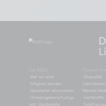
Downloads
→
PM als PDF
D
L
Der BDKV
Themen & M
Wer wir sind
Diversität,
Mitglied werden
Gleichberec
Newsletter abonnieren
Mental Heal
Hinweisgeberschutzge
Fachkräfte
setz Meldestelle
Funkfreque