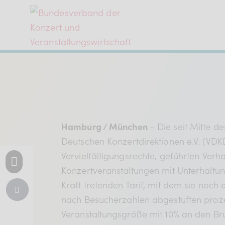
Der BDKV
Themen & Markt
Hamburg / München
– Die seit Mitte 
Presse
Deutschen Konzertdirektionen e.V. (VDK
Vervielfältigungs­rechte, geführten Ver
Konzertveranstaltungen mit Unterhaltun
Services
Kraft tretenden Tarif, mit dem sie noch
nach Besucherzahlen abgestuften proze
Mitglied werden
Veranstaltungsgröße mit 10% an den Brut