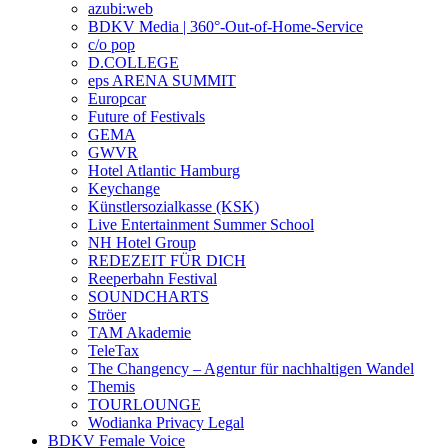
azubi:web
BDKV Media | 360°-Out-of-Home-Service
c/o pop
D.COLLEGE
eps ARENA SUMMIT
Europcar
Future of Festivals
GEMA
GWVR
Hotel Atlantic Hamburg
Keychange
Künstlersozialkasse (KSK)
Live Entertainment Summer School
NH Hotel Group
REDEZEIT FÜR DICH
Reeperbahn Festival
SOUNDCHARTS
Ströer
TAM Akademie
TeleTax
The Changency – Agentur für nachhaltigen Wandel
Themis
TOURLOUNGE
Wodianka Privacy Legal
BDKV Female Voice