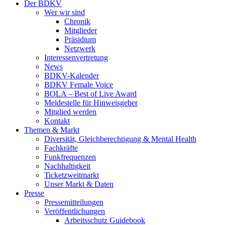
Der BDKV
Wer wir sind
Chronik
Mitglieder
Präsidium
Netzwerk
Interessenvertretung
News
BDKV-Kalender
BDKV Female Voice
BOLA – Best of Live Award
Meldestelle für Hinweisgeber
Mitglied werden
Kontakt
Themen & Markt
Diversität, Gleichberechtigung & Mental Health
Fachkräfte
Funkfrequenzen
Nachhaltigkeit
Ticketzweitmarkt
Unser Markt & Daten
Presse
Pressemitteilungen
Veröffentlichungen
Arbeitsschutz Guidebook