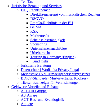
TeleTax
Juristische Beratung und Services
FAQ Rechtsthemen
Direktlizenzierung von musikalischen Rechten
DSGVO
EmpCo-Richtlinie in der EU
GEMA
KSK
Markenrecht
Scheinselbstständigkeit
Sponsoring
Unternehmensnachfolge
Urheberrecht
Touring in Germany (English)
…und mehr
Juristische Beratung
Datenschutz | Wodianka Privacy Legal
Meldestelle i.S.d. Hinweisgeberschutzgesetzes
BDKV-Standards (Musterverträge, Kodizes)
Titelschutzanzeiger für Veranstaltungen
Geldwerte Vorteile und Rabatte
ACCOR Gruppe
Act Aware
AGT Bus- und Eventlogistik
Ampere