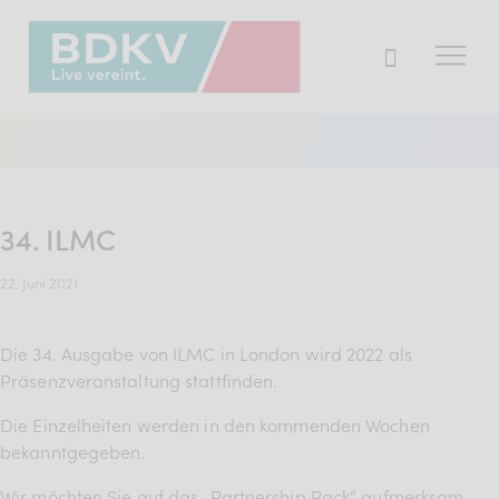
Der BDKV
Themen & Markt
34. ILMC
Presse
22. Juni 2021
Services
Mitglied werden
Die 34. Ausgabe von ILMC in London wird 2022 als
Präsenzveranstaltung stattfinden.
Die Einzelheiten werden in den kommenden Wochen
Mitgliederbereich
bekanntgegeben.
Verband
Wir möchten Sie auf das „Partnership Pack“ aufmerksam