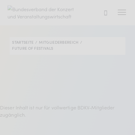
STARTSEITE
MITGLIEDERBEREICH
Der BDKV
FUTURE OF FESTIVALS
Themen & Markt
Presse
Services
Mitglied werden
Dieser Inhalt ist nur für vollwertige BDKV-Mitglieder
zugänglich.
Mitgliederbereich
Verband