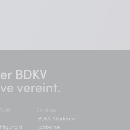
er BDKV​
ive vereint.
arkt
Services
BDKV Akademie
htigung &
Jobbörse