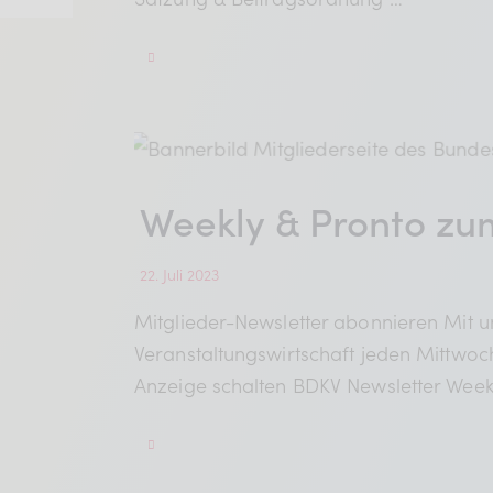
Mitgliederbereich
Verband
Weekly & Pronto zu
BDKV Academy
Juristische Beratun
22. Juli 2023
Mitglieder-Newsletter abonnieren Mit 
Geldwerte Vorteile
Veranstaltungswirtschaft jeden Mittwoc
Anzeige schalten BDKV Newsletter We
BDKV Female Voice