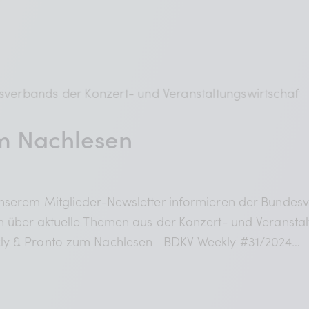
m Nachlesen
g und Services
unserem Mitglieder-Newsletter informieren der Bundes
 und Rabatte
h über aktuelle Themen aus der Konzert- und Veransta
ekly & Pronto zum Nachlesen BDKV Weekly #31/2024…