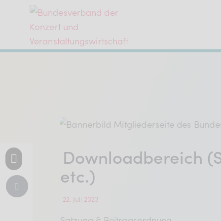
Der BDKV
Themen & Markt
Presse
Downloadbereich (S
Services
etc.)
Mitglied werden
22. Juli 2023
Satzung & Beitragsordnung …