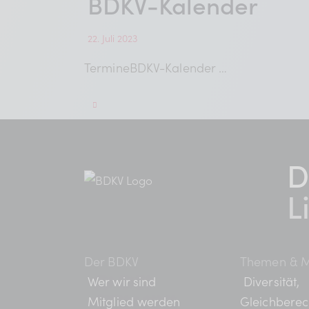
BDKV-Kalender
22. Juli 2023
TermineBDKV-Kalender …
D
L
Der BDKV
Themen & M
Wer wir sind
Diversität,
Mitglied werden
Gleichberec