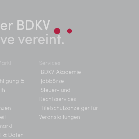
er BDKV​
ive vereint.
arkt
Services
BDKV Akademie
g und Services
htigung &
Jobbörse
th
Steuer- und
 und Rabatte
Rechtsservices
nzen
Titelschutzanzeiger für
eit
Veranstaltungen
markt
t & Daten