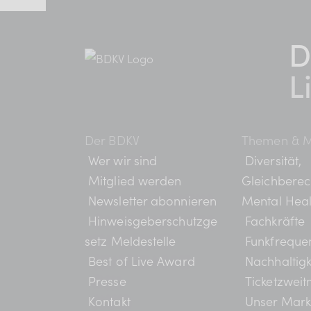
D
Mitgliederbereich
L
Verband
BDKV Academy
Der BDKV
Themen & M
Wer wir sind
Diversität,
Juristische Beratun
Mitglied werden
Gleichberec
Newsletter abonnieren
Mental Heal
Geldwerte Vorteile
Hinweisgeberschutzge
Fachkräfte
setz Meldestelle
Funkfreque
BDKV Female Voice
Best of Live Award
Nachhaltigk
Presse
Ticketzweit
Kontakt
Unser Mark