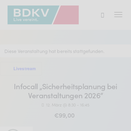
Der BDKV
Diese Veranstaltung hat bereits stattgefunden.
Themen & Markt
Presse
Livestream
Services
Infocall „Sicherheitsplanung bei
Mitglied werden
Veranstaltungen 2026“
12. März @ 8:30
-
16:45
€99,00
Mitgliederbereich
Verband