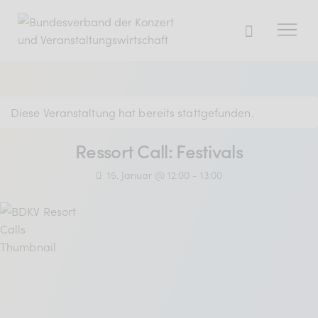
Der BDKV
Diese Veranstaltung hat bereits stattgefunden.
Themen & Markt
Ressort Call: Festivals
Presse
15. Januar @ 12:00
-
13:00
Services
Mitglied werden
Mitgliederbereich
Verband