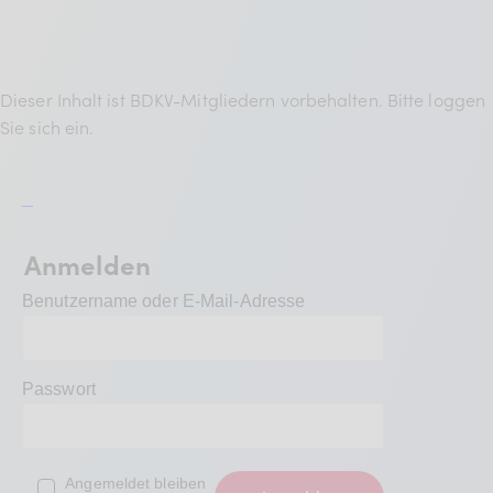
BDKV Academy
Juristische Beratung und
Services
Dieser Inhalt ist BDKV-Mitgliedern vorbehalten. Bitte loggen
Sie sich ein.
Geldwerte Vorteile und
Rabatte
BDKV Female Voice
Anmelden
Benutzername oder E-Mail-Adresse
Passwort
Angemeldet bleiben