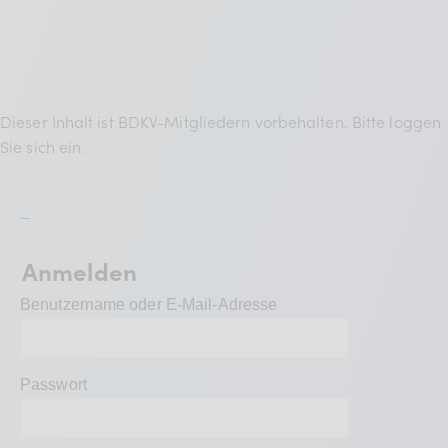
BDKV Academy
Juristische Beratung und
Services
Geldwerte Vorteile und
Dieser Inhalt ist BDKV-Mitgliedern vorbehalten. Bitte loggen
Sie sich ein.
Rabatte
BDKV Female Voice
Anmelden
Benutzername oder E-Mail-Adresse
Passwort