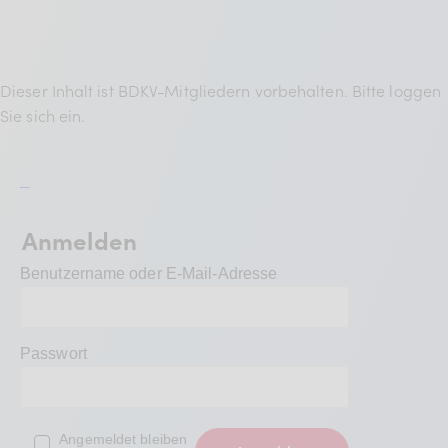
BDKV Academy
Juristische Beratung und
Services
Dieser Inhalt ist BDKV-Mitgliedern vorbehalten. Bitte loggen
Sie sich ein.
Geldwerte Vorteile und
Rabatte
BDKV Female Voice
Anmelden
Benutzername oder E-Mail-Adresse
Passwort
Angemeldet bleiben