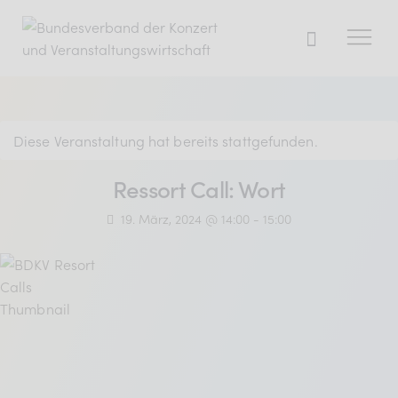
Der BDKV
Diese Veranstaltung hat bereits stattgefunden.
Themen & Markt
Ressort Call: Wort
Presse
19. März, 2024 @ 14:00
-
15:00
Services
Mitglied werden
Mitgliederbereich
Verband