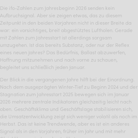
BDKV Academy
Die ifo-Zahlen zum Jahresbeginn 2026 senden kein
Aufbruchsignal. Aber sie zeigen etwas, das zu diesem
Juristische Beratung und
Zeitpunkt in den beiden Vorjahren nicht in dieser Breite da
Services
war: ein vorsichtiges, breit abgestütztes Luftholen. Gerade
mit Zahlen zum Jahresstart ist allerdings sorgsam
Geldwerte Vorteile und
umzugehen. Ist das bereits Substanz, oder nur der Reflex
Rabatte
eines neuen Jahres? Das Bedürfnis, Ballast abzuwerfen,
BDKV Female Voice
Hoffnung mitzunehmen und nach vorne zu schauen,
begleitet uns schließlich jeden Januar.
Der Blick in die vergangenen Jahre hilft bei der Einordnung.
Nach dem ausgeprägten Winter-Tief zu Beginn 2024 und der
Stagnation zum Jahresstart 2025 bewegen sich im Januar
2026 mehrere zentrale Indikatoren gleichzeitig leicht nach
oben. Geschäftsklima und Geschäftslage stabilisieren sich,
die Umsatzentwicklung zeigt sich weniger volatil als noch im
Herbst. Das ist keine Trendwende, aber es ist ein anderes
Signal als in den Vorjahren, früher im Jahr und mit mehr