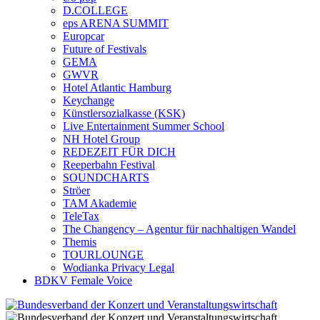
D.COLLEGE
eps ARENA SUMMIT
Europcar
Future of Festivals
GEMA
GWVR
Hotel Atlantic Hamburg
Keychange
Künstlersozialkasse (KSK)
Live Entertainment Summer School
NH Hotel Group
REDEZEIT FÜR DICH
Reeperbahn Festival
SOUNDCHARTS
Ströer
TAM Akademie
TeleTax
The Changency – Agentur für nachhaltigen Wandel
Themis
TOURLOUNGE
Wodianka Privacy Legal
BDKV Female Voice