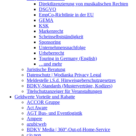
Direktlizenzierung von musikalischen Rechten
DSGVO
EmpCo-Richtlinie in der EU
GEMA
KSK
Markenrecht
Scheinselbstständigkeit
Sponsoring
Unternehmensnachfolge
Urheberrecht
Touring in Germany (English)
…und mehr
Juristische Beratung
Datenschutz | Wodianka Privacy Legal
Meldestelle i.S.d. Hinweisgeberschutzgesetzes
BDKV-Standards (Musterverträge, Kodizes)
Titelschutzanzeiger für Veranstaltungen
Geldwerte Vorteile und Rabatte
ACCOR Gruppe
Act Aware
AGT Bus- und Eventlogistik
Ampere
azubi:web
BDKV Media | 360°-Out-of-Home-Service
c/o pop