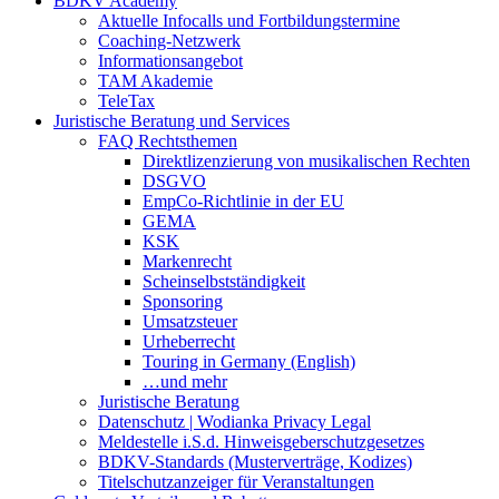
BDKV Academy
Aktuelle Infocalls und Fortbildungstermine
Coaching-Netzwerk
Informationsangebot
TAM Akademie
TeleTax
Juristische Beratung und Services
FAQ Rechtsthemen
Direktlizenzierung von musikalischen Rechten
DSGVO
EmpCo-Richtlinie in der EU
GEMA
KSK
Markenrecht
Scheinselbstständigkeit
Sponsoring
Umsatzsteuer
Urheberrecht
Touring in Germany (English)
…und mehr
Juristische Beratung
Datenschutz | Wodianka Privacy Legal
Meldestelle i.S.d. Hinweisgeberschutzgesetzes
BDKV-Standards (Musterverträge, Kodizes)
Titelschutzanzeiger für Veranstaltungen