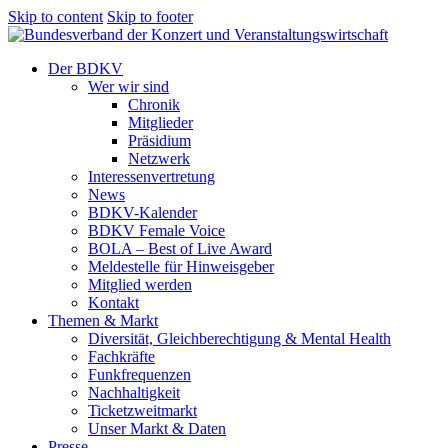
Skip to content
Skip to footer
Der BDKV
Wer wir sind
Chronik
Mitglieder
Präsidium
Netzwerk
Interessenvertretung
News
BDKV-Kalender
BDKV Female Voice
BOLA – Best of Live Award
Meldestelle für Hinweisgeber
Mitglied werden
Kontakt
Themen & Markt
Diversität, Gleichberechtigung & Mental Health
Fachkräfte
Funkfrequenzen
Nachhaltigkeit
Ticketzweitmarkt
Unser Markt & Daten
Presse