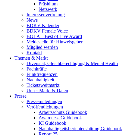
Präsidium
Netzwerk
Interessenvertretung
News
BDKV-Kalender
BDKV Female Voice
BOLA – Best of Live Award
Meldestelle für Hinweisgeber
Mitglied werden
Kontakt
Themen & Markt
Diversität, Gleichberechtigung & Mental Health
Fachkräfte
Funkfrequenzen
Nachhaltigkeit
Ticketzweitmarkt
Unser Markt & Daten
Presse
Pressemitteilungen
Veröffentlichungen
Arbeitsschutz Guidebook
Awareness Guidebook
KI Guidebook
Nachhaltigkeitsberichterstattung Guidebook
Report 25