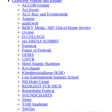
Geldwerte Vorteile und Rabatte
ACCOR Gruppe
Act Aware
AGT Bus- und Eventlogistik
Ampere
azubi:web
BDKV Media | 360°-Out-of-Home-Service
c/o pop
D.COLLEGE
eps ARENA SUMMIT
Europcar
Future of Festivals
GEMA
GWVR
Hotel Atlantic Hamburg
Keychange
Künstlersozialkasse (KSK)
Live Entertainment Summer School
NH Hotel Group
REDEZEIT FÜR DICH
Reeperbahn Festival
SOUNDCHARTS
Ströer
TAM Akademie
TeleTax