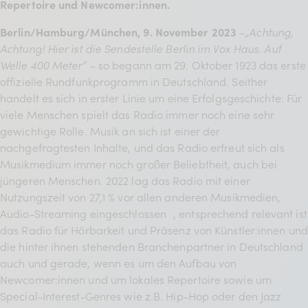
Repertoire und Newcomer:innen.
BDKV Academy
Berlin/Hamburg/München, 9. November 2023
–
„Achtung,
Juristische Beratung und
Achtung! Hier ist die Sendestelle Berlin im Vox Haus. Auf
Services
Welle 400 Meter”
– so begann am 29. Oktober 1923 das erste
offizielle Rundfunkprogramm in Deutschland. Seither
Geldwerte Vorteile und
handelt es sich in erster Linie um eine Erfolgsgeschichte: Für
Rabatte
viele Menschen spielt das Radio immer noch eine sehr
gewichtige Rolle. Musik an sich ist einer der
BDKV Female Voice
nachgefragtesten Inhalte, und das Radio erfreut sich als
Musikmedium immer noch großer Beliebtheit, auch bei
jüngeren Menschen. 2022 lag das Radio mit einer
Nutzungszeit von 27,1 % vor allen anderen Musikmedien,
Audio-Streaming eingeschlossen
, entsprechend relevant ist
das Radio für Hörbarkeit und Präsenz von Künstler:innen und
die hinter ihnen stehenden Branchenpartner in Deutschland
auch und gerade, wenn es um den Aufbau von
Newcomer:innen und um lokales Repertoire sowie um
Special-Interest-Genres wie z.B. Hip-Hop oder den Jazz