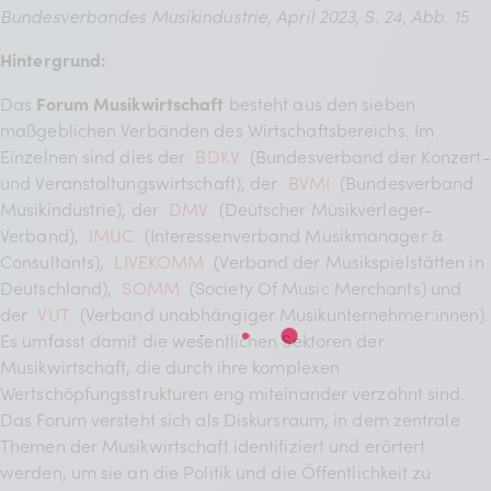
Bundesverbandes Musikindustrie, April 2023, S. 24, Abb. 15
Hintergrund:
Das
Forum Musikwirtschaft
besteht aus den sieben
maßgeblichen Verbänden des Wirtschaftsbereichs. Im
Einzelnen sind dies der
BDKV
(Bundesverband der Konzert-
und Veranstaltungswirtschaft), der
BVMI
(Bundesverband
Musikindustrie), der
DMV
(Deutscher Musikverleger-
Verband),
IMUC
(Interessenverband Musikmanager &
Consultants),
LIVEKOMM
(Verband der Musikspielstätten in
Deutschland),
SOMM
(Society Of Music Merchants) und
der
VUT
(Verband unabhängiger Musikunternehmer:innen).
Es umfasst damit die wesentlichen Sektoren der
Musikwirtschaft, die durch ihre komplexen
Wertschöpfungsstrukturen eng miteinander verzahnt sind.
Das Forum versteht sich als Diskursraum, in dem zentrale
Themen der Musikwirtschaft identifiziert und erörtert
werden, um sie an die Politik und die Öffentlichkeit zu