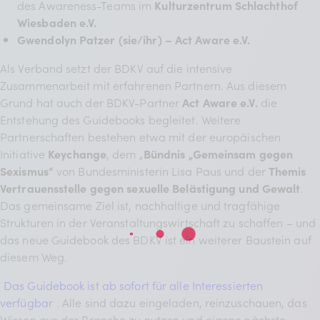
des Awareness-Teams im
Kulturzentrum Schlachthof
Wiesbaden e.V.
Gwendolyn Patzer (sie/ihr) – Act Aware e.V.
Als Verband setzt der BDKV auf die intensive
Zusammenarbeit mit erfahrenen Partnern. Aus diesem
Grund hat auch der BDKV-Partner
Act Aware e.V.
die
Entstehung des Guidebooks begleitet. Weitere
Partnerschaften bestehen etwa mit der europäischen
Initiative
Keychange
, dem „
Bündnis „Gemeinsam gegen
Sexismus“
von Bundesministerin Lisa Paus und der
Themis
Vertrauensstelle
gegen sexuelle Belästigung und Gewalt
.
Das gemeinsame Ziel ist, nachhaltige und tragfähige
Strukturen in der Veranstaltungswirtschaft zu schaffen – und
das neue Guidebook des BDKV ist ein weiterer Baustein auf
diesem Weg.
Das Guidebook ist ab sofort für alle Interessierten
verfügbar
. Alle sind dazu eingeladen, reinzuschauen, das
Wissen aus der Branche zu nutzen und eigene nächste