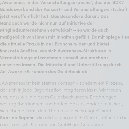
„Awareness in der Veranstaltungsbranche“, das der BDKV
BDKV Academy
Bundesverband der Konzert- und Veranstaltungswirtschaft
Juristische Beratung und
jetzt veröffentlicht hat. Das Besondere daran: Das
Handbuch wurde nicht nur auf Initiative der
Services
Mitgliedsunternehmen entwickelt – es wurde auch
Geldwerte Vorteile und
maßgeblich von ihnen mit Inhalten gefüllt. Damit spiegelt e
die aktuelle Praxis in der Branche wider und bietet
Rabatte
konkrete Ansätze, wie sich Awareness-Strukturen in
BDKV Female Voice
Veranstaltungsunternehmen sinnvoll und machbar
umsetzen lassen. Die Mitarbeit und Unterstützung durch
Act Aware e.V. runden das Guidebook ab.
„Awareness ist kein starres Konzept – sondern ein Prozess,
der sich in jede Organisation integrieren lässt. Wir freuen
uns, dass wir in diesem Guidebook unsere Erfahrungen
weitergeben können und hoffen, dass es andere motiviert,
sich ebenfalls mit dem Thema zu beschäftigen“, sagt
Sabrina Sapone
, die als Leitung örtliche Veranstaltungen bei
a.s.s. concerts & promotion GmbH am Guidebook