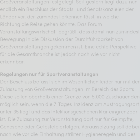
Großveranstaltungen festgelegt. Seit gestern liegt dazu nun
BDKV Academy
endlich ein Beschluss der Staats- und Senatskanzleien der
Juristische Beratung und
Länder vor, der zumindest erkennen lässt, in welche
Richtung die Reise gehen könnte. Das Forum
Services
Veranstaltungswirtschaft begrüßt, dass damit nun zumindest
Geldwerte Vorteile und
Bewegung in die Diskussion der Durchführbarkeit von
Großveranstaltungen gekommen ist. Eine echte Perspektive
Rabatte
für die Gesamtbranche ist jedoch nach wie vor nicht
BDKV Female Voice
erkennbar.
Regelungen nur für Sportveranstaltungen
Der Beschluss befasst sich im Wesentlichen leider nur mit der
Zulassung von Großveranstaltungen im Bereich des Sports.
Diese sollen oberhalb einer Grenze von 5.000 Zuschauenden
möglich sein, wenn die 7-Tages-Inzidenz am Austragungsort
unter 35 liegt und das Infektionsgeschehen klar eingrenzbar
ist. Die Zulassung zur Veranstaltung darf nur für Geimpfte,
Genesene oder Getestete erfolgen. Voraussetzung soll dabei
nach wie vor die Einhaltung strikter Hygieneregeln und des