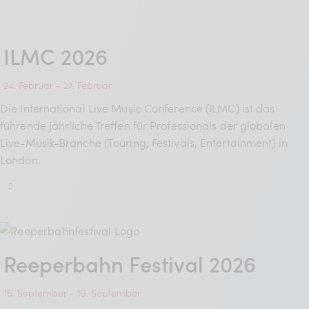
BDKV Academy
Juristische Beratung und
ILMC 2026
Services
Geldwerte Vorteile und
24. Februar
-
27. Februar
Rabatte
Die International Live Music Conference (ILMC) ist das
führende jährliche Treffen für Professionals der globalen
BDKV Female Voice
Live-Musik-Branche (Touring, Festivals, Entertainment) in
London.
Reeperbahn Festival 2026
16. September
-
19. September