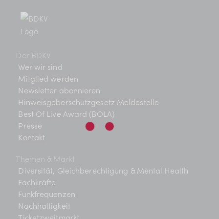
BDKV Academy
Juristische Beratung und
Services
Der BDKV
Geldwerte Vorteile und
Wer wir sind
Rabatte
Mitglied werden
Newsletter abonnieren
BDKV Female Voice
Hinweisgeberschutzgesetz Meldestelle
Best Of Live Award (BOLA)
Presse
Kontakt
Themen & Markt
Diversität, Gleichberechtigung & Mental Health
Fachkräfte
Funkfrequenzen
Nachhaltigkeit
Ticketzweitmarkt