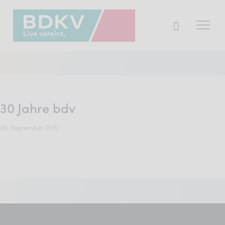
Der BDKV
Themen & Markt
30 Jahre bdv
Presse
28. September 2015
Services
Mitglied werden
Mitgliederbereich
Verband