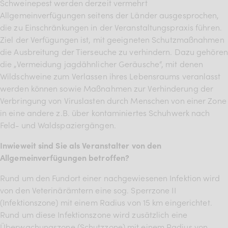
Schweinepest werden derzeit vermehrt
BDKV Academy
Allgemeinverfügungen seitens der Länder ausgesprochen,
Juristische Beratung und
die zu Einschränkungen in der Veranstaltungspraxis führen.
Ziel der Verfügungen ist, mit geeigneten Schutzmaßnahmen
Services
die Ausbreitung der Tierseuche zu verhindern. Dazu gehören
Geldwerte Vorteile und
die „Vermeidung jagdähnlicher Geräusche“, mit denen
Wildschweine zum Verlassen ihres Lebensraums veranlasst
Rabatte
werden können sowie Maßnahmen zur Verhinderung der
BDKV Female Voice
Verbringung von Viruslasten durch Menschen von einer Zone
in eine andere z.B. über kontaminiertes Schuhwerk nach
Feld- und Waldspaziergängen.
Inwieweit sind Sie als Veranstalter von den
Allgemeinverfügungen betroffen?
Rund um den Fundort einer nachgewiesenen Infektion wird
von den Veterinärämtern eine sog. Sperrzone II
(Infektionszone) mit einem Radius von 15 km eingerichtet.
Rund um diese Infektionszone wird zusätzlich eine
Überwachungszone (Schutzzone) mit einem Radius von