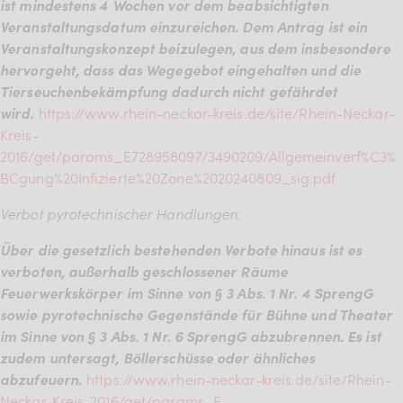
ist mindestens 4 Wochen vor dem beabsichtigten
Veranstaltungsdatum einzureichen. Dem Antrag ist ein
Veranstaltungskonzept beizulegen, aus dem insbesondere
hervorgeht, dass das Wegegebot eingehalten und die
Tierseuchenbekämpfung dadurch nicht gefährdet
wird.
https://www.rhein-neckar-kreis.de/site/Rhein-Neckar-
Kreis-
2016/get/params_E728958097/3490209/Allgemeinverf%C3%
BCgung%20Infizierte%20Zone%2020240809_sig.pdf
Verbot pyrotechnischer Handlungen
:
Über die gesetzlich bestehenden Verbote hinaus ist es
verboten, außerhalb geschlossener Räume
Feuerwerkskörper im Sinne von § 3 Abs. 1 Nr. 4 SprengG
sowie pyrotechnische Gegenstände für Bühne und Theater
im Sinne von § 3 Abs. 1 Nr. 6 SprengG abzubrennen. Es ist
zudem untersagt, Böllerschüsse oder ähnliches
abzufeuern.
https://www.rhein-neckar-kreis.de/site/Rhein-
Neckar-Kreis-2016/get/params_E-