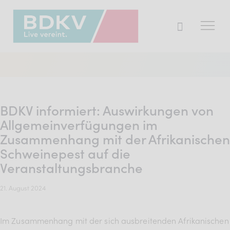
Der BDKV
Themen & Markt
BDKV informiert: Auswirkungen von
Presse
Allgemeinverfügungen im
Zusammenhang mit der Afrikanischen
Services
Schweinepest auf die
Mitglied werden
Veranstaltungsbranche
21. August 2024
Mitgliederbereich
Verband
Im Zusammenhang mit der sich ausbreitenden Afrikanischen