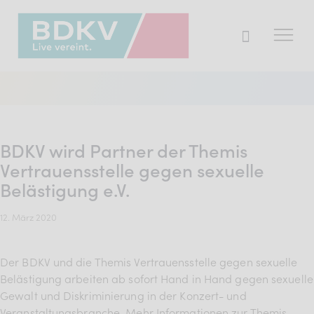
Der BDKV
Themen & Markt
BDKV wird Partner der Themis
Presse
Vertrauensstelle gegen sexuelle
Belästigung e.V.
Services
Mitglied werden
12. März 2020
Der BDKV und die Themis Vertrauensstelle gegen sexuelle
Mitgliederbereich
Belästigung arbeiten ab sofort Hand in Hand gegen sexuelle
Gewalt und Diskriminierung in der Konzert- und
Verband
Veranstaltungsbranche. Mehr Informationen zur Themis