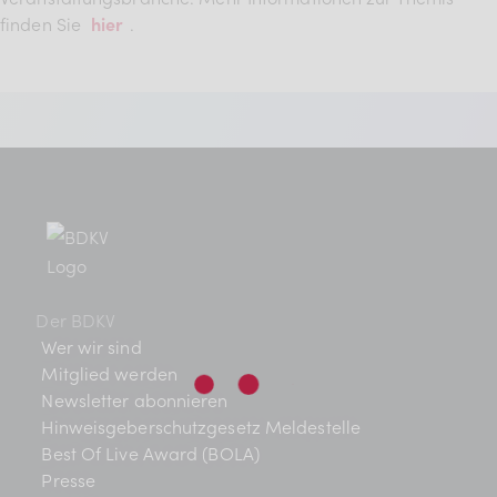
BDKV Academy
finden Sie
hier
.
Juristische Beratung und
Services
Geldwerte Vorteile und
Rabatte
BDKV Female Voice
Der BDKV
Wer wir sind
Mitglied werden
Newsletter abonnieren
Hinweisgeberschutzgesetz Meldestelle
Best Of Live Award (BOLA)
Presse