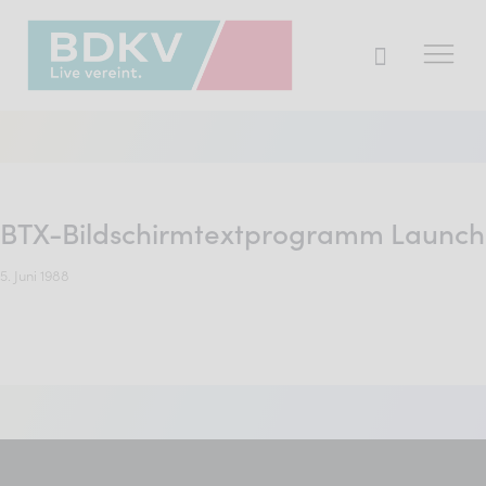
Der BDKV
Themen & Markt
BTX-Bildschirmtextprogramm Launch
Presse
5. Juni 1988
Services
Mitglied werden
Mitgliederbereich
Verband