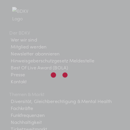
BDKV Academy
Juristische Beratung und
Services
Der BDKV
Geldwerte Vorteile und
Wer wir sind
Rabatte
Mitglied werden
Newsletter abonnieren
BDKV Female Voice
Hinweisgeberschutzgesetz Meldestelle
Best Of Live Award (BOLA)
Presse
Kontakt
Themen & Markt
Diversität, Gleichberechtigung & Mental Health
Fachkräfte
Funkfrequenzen
Nachhaltigkeit
Ticketzweitmarkt