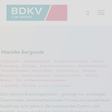
Der BDKV
Themen & Markt
Mareike Bergunde
Presse
Achtsamkeit
,
Arbeitgebermarke
,
Berufliche Orientierung
,
Burnout
Vorbeugung
,
Coaching
,
Entspannungstechniken
,
Karriereentwicklung
,
Services
Kreatives Arbeiten
,
Mental Health
,
Schreibtraining
,
Strategie-
Entwicklung
,
Stressmanagement
,
Visionen umsetzen
,
Work-Life-
Mitglied werden
Balance
,
Zeit- und Ressourcenmanagement
9. April 2025
756
Views
0
Likes
0
Comments
Zehn Jahre in Kreativagenturen – geprägt von unzähligen
Mitgliederbereich
Überstunden, nervenaufreibenden Pitches und gnadenlosen
Deadlines. Acht Jahre in der pulsierenden Gastro- und
Verband
Nightlife-Szene. Zwölf Jahre als Soloselbstständige, in denen