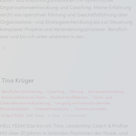
BDKV Academy
Organisationsentwicklung und Coaching. Meine Erfahrung
reicht von operativer Führung und Geschäftsführung über
Juristische Beratung und
Organisations- und Strategieentwicklung bis zur Steuerung
Services
komplexer Projekte und Veränderungsprozesse. Beruflich
war und bin ich unter anderem in der…
Geldwerte Vorteile und
Rabatte
BDKV Female Voice
Tina Krüger
Berufliche Orientierung
,
Coaching
,
Führung
,
Karriereentwicklung
,
Kommunikation im Team
,
Positive Konfliktkultur
,
Team- und
Unternehmensstrukturierung
,
Umgang mit herausfordernden
Persönlichkeiten
,
Unternehmenskultur
,
Visionen umsetzen
9. April 2025
646
Views
0
Likes
0
Comments
HELL YEAH! Das bin ich: Tina. Leadership Coach & Profiler.
Mit über 20 Jahren in leitenden Positionen der Musik- und