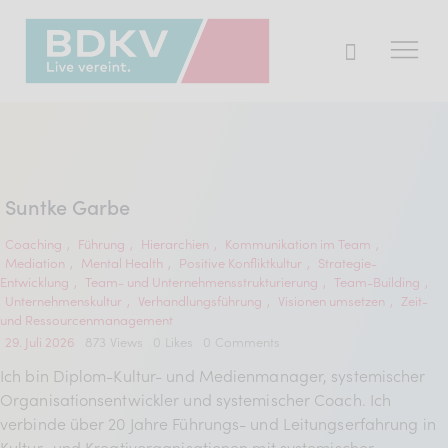
Der BDKV
Themen & Markt
Suntke Garbe
Presse
Coaching
,
Führung
,
Hierarchien
,
Kommunikation im Team
,
Mediation
,
Mental Health
,
Positive Konfliktkultur
,
Strategie-
Services
Entwicklung
,
Team- und Unternehmensstrukturierung
,
Team-Building
,
Unternehmenskultur
,
Verhandlungsführung
,
Visionen umsetzen
,
Zeit-
Mitglied werden
und Ressourcenmanagement
29. Juli 2026
873
Views
0
Likes
0
Comments
Ich bin Diplom-Kultur- und Medienmanager, systemischer
Mitgliederbereich
Organisationsentwickler und systemischer Coach. Ich
verbinde über 20 Jahre Führungs- und Leitungserfahrung in
Verband
Kultur- und Kreativorganisationen mit systemischer