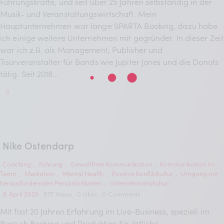
Führungskräfte, und seit über 25 Jahren selbständig in der
Musik- und Veranstaltungswirtschaft. Mein
Hauptunternehmen war lange SPARTA Booking, dazu habe
ich einige weitere Unternehmen mit gegründet. In dieser Zeit
war ich z.B. als Management, Publisher und
Tourveranstalter für Bands wie Jupiter Jones und die Donots
tätig. Seit 2018…
Nike Ostendarp
Coaching
,
Führung
,
Gewaltfreie Kommunikation
,
Kommunikation im
Team
,
Mediation
,
Mental Health
,
Positive Konfliktkultur
,
Umgang mit
herausfordernden Persönlichkeiten
,
Unternehmenskultur
9. April 2025
877
Views
0
Likes
0
Comments
Mit fast 20 Jahren Erfahrung im Live-Business, speziell im
Bereich Booking und Produktion für örtliche