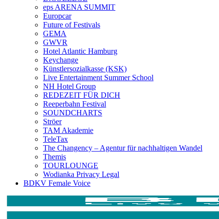
eps ARENA SUMMIT
Europcar
Future of Festivals
GEMA
GWVR
Hotel Atlantic Hamburg
Keychange
Künstlersozialkasse (KSK)
Live Entertainment Summer School
NH Hotel Group
REDEZEIT FÜR DICH
Reeperbahn Festival
SOUNDCHARTS
Ströer
TAM Akademie
TeleTax
The Changency – Agentur für nachhaltigen Wandel
Themis
TOURLOUNGE
Wodianka Privacy Legal
BDKV Female Voice