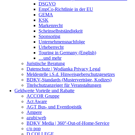
DSGVO
EmpCo-Richtlinie in der EU
GEMA
KSK
Markenrecht
Scheinselbstständigkeit
Sponsoring
Unternehmensnachfolge
Urheberrecht
Touring in Germany (English)
…und mehr
Juristische Beratung
Datenschutz | Wodianka Privacy Legal
Meldestelle i.S.d. Hinweisgeberschutzgesetzes
BDKV-Standards (Musterverträge, Kodizes)
Titelschutzanzeiger für Veranstaltungen
Geldwerte Vorteile und Rabatte
ACCOR Gruppe
Act Aware
AGT Bus- und Eventlogistik
Ampere
azubi:web
BDKV Media | 360°-Out-of-Home-Service
c/o pop
D.COLLEGE