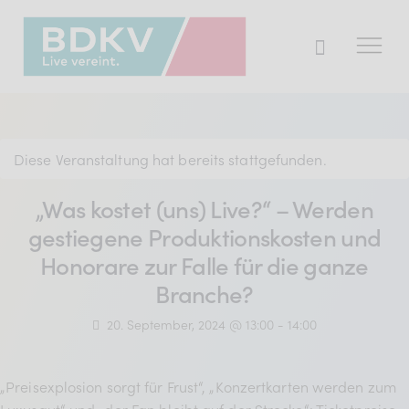
Der BDKV
Diese Veranstaltung hat bereits stattgefunden.
Themen & Markt
„Was kostet (uns) Live?“ – Werden
Presse
gestiegene Produktionskosten und
Services
Honorare zur Falle für die ganze
Mitglied werden
Branche?
20. September, 2024 @ 13:00
-
14:00
Mitgliederbereich
„Preisexplosion sorgt für Frust“, „Konzertkarten werden zum
Verband
Luxusgut“ und „der Fan bleibt auf der Strecke“: Ticketpreise