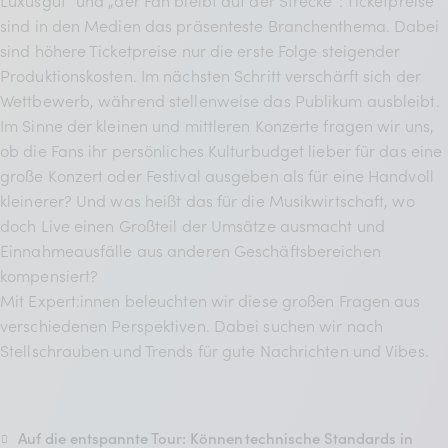
BDKV Academy
sind in den Medien das präsenteste Branchenthema. Dabei
sind höhere Ticketpreise nur die erste Folge steigender
Juristische Beratung und
Produktionskosten. Im nächsten Schritt verschärft sich der
Services
Wettbewerb, während stellenweise das Publikum ausbleibt.
Geldwerte Vorteile und
Im Sinne der kleinen und mittleren Konzerte fragen wir uns,
ob die Fans ihr persönliches Kulturbudget lieber für das eine
Rabatte
große Konzert oder Festival ausgeben als für eine Handvoll
BDKV Female Voice
kleinerer? Und was heißt das für die Musikwirtschaft, wo
doch Live einen Großteil der Umsätze ausmacht und
Einnahmeausfälle aus anderen Geschäftsbereichen
kompensiert?
Mit Expert:innen beleuchten wir diese großen Fragen aus
verschiedenen Perspektiven. Dabei suchen wir nach
Stellschrauben und Trends für gute Nachrichten und Vibes.
Auf die entspannte Tour: Können technische Standards in