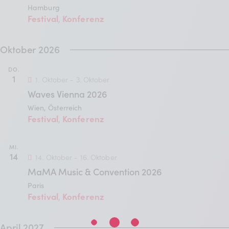
c
Hamburg
-
Festival
Konferenz
,
h
N
a
-
Oktober 2026
v
u
DO.
i
1
1. Oktober
-
3. Oktober
n
g
Waves Vienna 2026
Wien, Österreich
d
a
Festival
Konferenz
,
t
A
i
MI.
n
14
14. Oktober
-
16. Oktober
o
MaMA Music & Convention 2026
s
n
Paris
i
Festival
Konferenz
,
c
April 2027