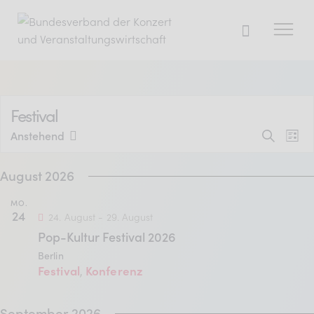
Der BDKV
Festival
V
Themen & Markt
V
Anstehend
S
L
D
u
e
Presse
i
e
a
c
August 2026
s
r
Services
h
t
r
t
e
a
u
e
MO.
Mitglied werden
24
24. August
-
29. August
a
m
n
Pop-Kultur Festival 2026
w
s
n
ä
Berlin
Mitgliederbereich
t
Festival
Konferenz
,
h
s
l
a
Verband
e
September 2026