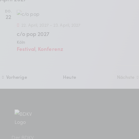
h
DO.
22
t
22. April, 2027
-
23. April, 2027
e
c/o pop 2027
Köln
n
Festival
Konferenz
,
n
a
Veranstaltungen
Vorherige
Heute
Nächste
Veran
v
i
g
a
Der BDKV