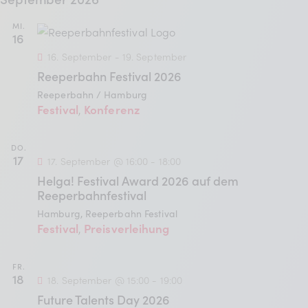
t
l
BDKV Academy
n
a
t
MI.
.
Juristische Beratung und
16
u
l
Services
16. September
-
19. September
n
Reeperbahn Festival 2026
t
Geldwerte Vorteile und
g
Reeperbahn / Hamburg
Rabatte
u
Festival
Konferenz
,
A
BDKV Female Voice
n
n
DO.
17
s
17. September @ 16:00
-
18:00
g
Helga! Festival Award 2026 auf dem
i
Reeperbahnfestival
e
c
Hamburg, Reeperbahn Festival
n
Festival
Preisverleihung
,
h
t
S
FR.
e
18
18. September @ 15:00
-
19:00
u
n
Future Talents Day 2026