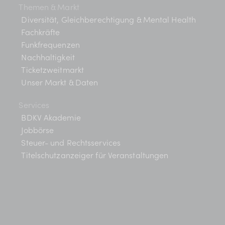
c
Themen & Markt
-
Diversität, Gleichberechtigung & Mental Health
h
N
Fachkräfte
a
-
Funkfrequenzen
Nachhaltigkeit
v
u
Ticketzweitmarkt
i
Unser Markt & Daten
n
g
Services
d
a
BDKV Akademie
t
A
Jobbörse
i
Steuer- und Rechtsservices
n
Titelschutzanzeiger für Veranstaltungen
o
s
n
i
c