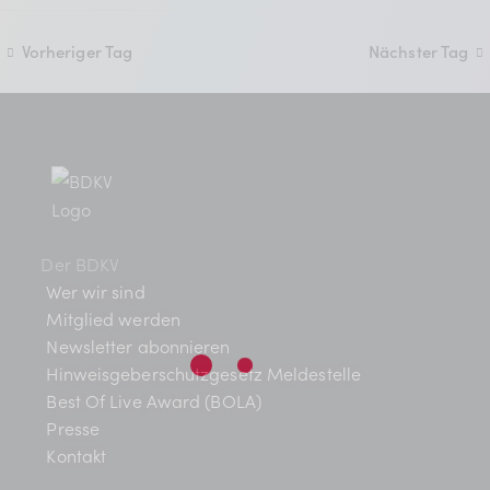
t
l
BDKV Academy
n
a
t
.
Juristische Beratung und
Vorheriger Tag
Nächster Tag
u
l
Services
n
t
Geldwerte Vorteile und
g
Rabatte
u
A
BDKV Female Voice
n
n
s
g
Der BDKV
Wer wir sind
i
e
Mitglied werden
c
Newsletter abonnieren
n
h
Hinweisgeberschutzgesetz Meldestelle
t
Best Of Live Award (BOLA)
S
Presse
e
u
Kontakt
n