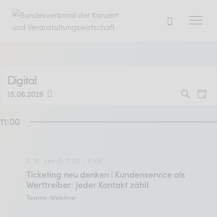
Der BDKV
Digital
V
Themen & Markt
V
15.06.2026
S
T
D
u
e
Presse
a
e
a
c
11:00
g
r
Services
h
t
r
e
a
u
Mitglied werden
a
m
n
15. Juni @ 11:00
-
11:45
w
s
n
Ticketing neu denken | Kundenservice als
ä
Werttreiber: Jeder Kontakt zählt
Mitgliederbereich
t
h
s
Teams-Webinar
l
a
Verband
e