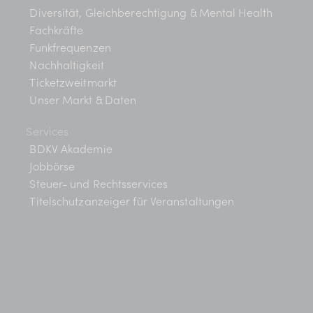
c
-
Diversität, Gleichberechtigung & Mental Health
Fachkräfte
h
N
Funkfrequenzen
a
-
Nachhaltigkeit
v
Ticketzweitmarkt
u
Unser Markt & Daten
i
n
g
Services
BDKV Akademie
d
a
Jobbörse
t
A
Steuer- und Rechtsservices
i
Titelschutzanzeiger für Veranstaltungen
n
o
s
n
i
c