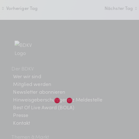
t
l
BDKV Academy
n
Vorheriger Tag
Nächster Tag
a
t
.
Juristische Beratung und
u
l
Services
n
t
Geldwerte Vorteile und
g
Rabatte
u
A
BDKV Female Voice
n
n
Der BDKV
s
g
Wer wir sind
i
Mitglied werden
e
Newsletter abonnieren
c
Hinweisgeberschutzgesetz Meldestelle
n
h
Best Of Live Award (BOLA)
t
S
Presse
Kontakt
e
u
n
Themen & Markt