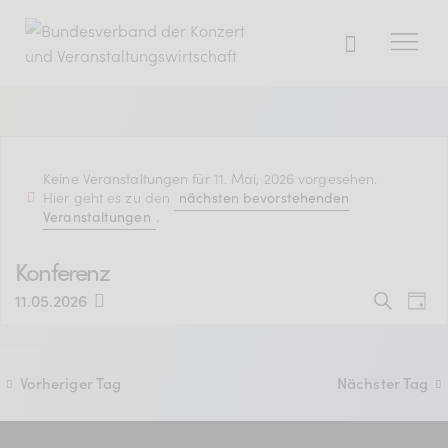
Der BDKV
Keine Veranstaltungen für 11. Mai, 2026 vorgesehen.
Themen & Markt
Hier geht es zu den
nächsten bevorstehenden
.
Veranstaltungen
Presse
Services
Konferenz
V
V
Mitglied werden
11.05.2026
S
T
D
u
e
a
e
a
c
g
r
h
t
r
Vorheriger Tag
Nächster Tag
Mitgliederbereich
e
a
u
a
m
Verband
n
w