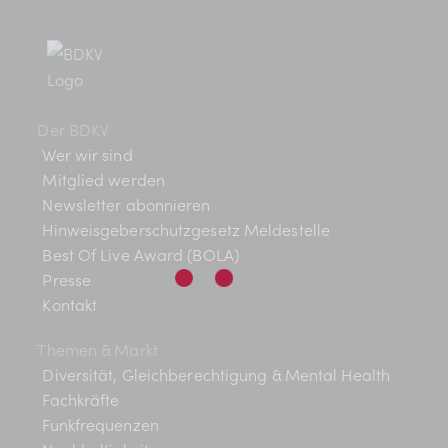
BDKV Academy
s
n
ä
t
Juristische Beratung und
h
s
l
a
Services
t
e
l
Geldwerte Vorteile und
n
Der BDKV
a
t
.
Rabatte
Wer wir sind
u
Mitglied werden
l
BDKV Female Voice
Newsletter abonnieren
n
t
Hinweisgeberschutzgesetz Meldestelle
g
Best Of Live Award (BOLA)
u
A
Presse
Kontakt
n
n
s
g
Themen & Markt
i
Diversität, Gleichberechtigung & Mental Health
e
Fachkräfte
c
Funkfrequenzen