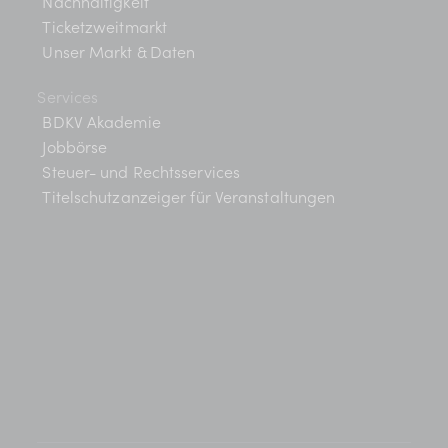
n
h
Nachhaltigkeit
t
S
Ticketzweitmarkt
Unser Markt & Daten
e
u
n
Services
c
BDKV Akademie
-
Jobbörse
h
N
Steuer- und Rechtsservices
a
-
Titelschutzanzeiger für Veranstaltungen
v
u
i
n
g
d
a
t
A
i
n
o