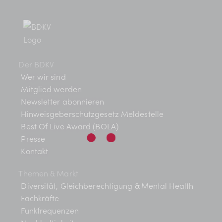
BDKV Academy
s
n
ä
t
Juristische Beratung und
h
s
l
a
Services
t
e
l
Geldwerte Vorteile und
n
Der BDKV
a
t
.
Rabatte
Wer wir sind
u
Mitglied werden
l
BDKV Female Voice
Newsletter abonnieren
n
t
Hinweisgeberschutzgesetz Meldestelle
g
Best Of Live Award (BOLA)
u
A
Presse
Kontakt
n
n
s
g
Themen & Markt
i
Diversität, Gleichberechtigung & Mental Health
e
Fachkräfte
c
Funkfrequenzen