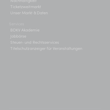
n
h
Nachhaltigkeit
t
S
Ticketzweitmarkt
Unser Markt & Daten
e
u
n
Services
c
BDKV Akademie
-
Jobbörse
h
N
Steuer- und Rechtsservices
a
-
Titelschutzanzeiger für Veranstaltungen
v
u
i
n
g
d
a
t
A
i
n
o