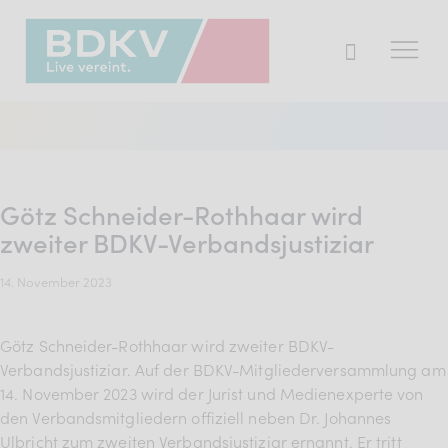
Der BDKV
Themen & Markt
Götz Schneider-Rothhaar wird
Presse
zweiter BDKV-Verbandsjustiziar
Services
14. November 2023
Mitglied werden
Götz Schneider-Rothhaar wird zweiter BDKV-
Verbandsjustiziar. Auf der BDKV-Mitgliederversammlung am
Mitgliederbereich
14. November 2023 wird der Jurist und Medienexperte von
den Verbandsmitgliedern offiziell neben Dr. Johannes
Verband
Ulbricht zum zweiten Verbandsjustiziar ernannt. Er tritt