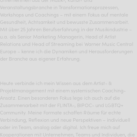
BDKV Academy
Veranstaltungsbranche in Transformationsprozessen,
Workshops und Coachings – mit einem Fokus auf mentale
Juristische Beratung und
Gesundheit, Achtsamkeit und bewusste Zusammenarbeit.
Services
Mit über 25 Jahren Berufserfahrung in der Musikindustrie –
u.a. als Senior Marketing Managerin, Head of Artist
Geldwerte Vorteile und
Relations und Head of Streaming bei Warner Music Central
Rabatte
Europe – kenne ich die Dynamiken und Herausforderungen
der Branche aus eigener Erfahrung.
BDKV Female Voice
Heute verbinde ich mein Wissen aus dem Artist- &
Projektmanagement mit einem systemischen Coaching-
Ansatz. Einen besonderen Fokus lege ich auch auf die
Zusammenarbeit mit der FLINTA-, BIPOC- und LGBTQ+
Community. Meine Formate schaffen Räume für echte
Verbindung, Reflexion und neue Perspektiven – individuell
oder im Team, analog oder digital. Ich freue mich auf
Kooperationen mit Unternehmen, Teams und Individuen, die