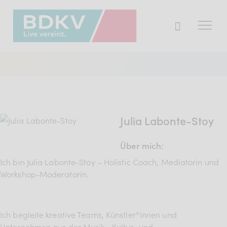
Der BDKV
Themen & Markt
Presse
Julia Labonte-Stoy
Services
Über mich:
Mitglied werden
Ich bin Julia Labonte-Stoy – Holistic Coach, Mediatorin und
Workshop-Moderatorin.
Mitgliederbereich
Ich begleite kreative Teams, Künstler*innen und
Verband
Unternehmen aus der Musik-, Kultur- und