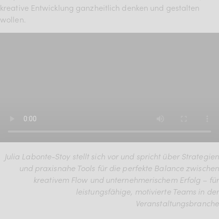
kreative Entwicklung ganzheitlich denken und gestalten
wollen.
Julia Labonte-Stoy stellt sich vor und spricht über Strategien
und praxisnahe Tools für die perfekte Balance zwischen
kreativem Flow und unternehmerischem Erfolg – für
leistungsfähige, motivierte Teams in der
Veranstaltungsbranche