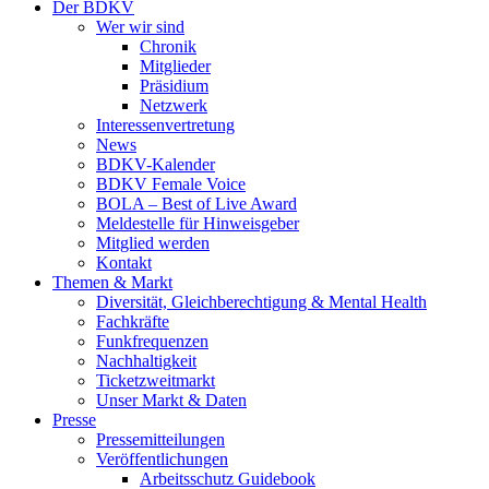
Der BDKV
Wer wir sind
Chronik
Mitglieder
Präsidium
Netzwerk
Interessenvertretung
News
BDKV-Kalender
BDKV Female Voice
BOLA – Best of Live Award
Meldestelle für Hinweisgeber
Mitglied werden
Kontakt
Themen & Markt
Diversität, Gleichberechtigung & Mental Health
Fachkräfte
Funkfrequenzen
Nachhaltigkeit
Ticketzweitmarkt
Unser Markt & Daten
Presse
Pressemitteilungen
Veröffentlichungen
Arbeitsschutz Guidebook