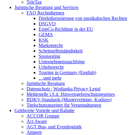
TeleTax
Juristische Beratung und Services
FAQ Rechtsthemen
Direktlizenzierung von musikalischen Rechten
DSGVO
EmpCo-Richtlinie in der EU
GEMA
KSK
Markenrecht
Scheinselbstständigkeit
Sponsoring
Unternehmensnachfolge
Urheberrecht
Touring in Germany (English)
…und mehr
Juristische Beratung
Datenschutz | Wodianka Privacy Legal
Meldestelle i.S.d. Hinweisgeberschutzgesetzes
BDKV-Standards (Musterverträge, Kodizes)
Titelschutzanzeiger für Veranstaltungen
Geldwerte Vorteile und Rabatte
ACCOR Gruppe
Act Aware
AGT Bus- und Eventlogistik
Ampere