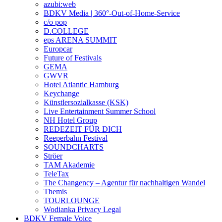
azubi:web
BDKV Media | 360°-Out-of-Home-Service
c/o pop
D.COLLEGE
eps ARENA SUMMIT
Europcar
Future of Festivals
GEMA
GWVR
Hotel Atlantic Hamburg
Keychange
Künstlersozialkasse (KSK)
Live Entertainment Summer School
NH Hotel Group
REDEZEIT FÜR DICH
Reeperbahn Festival
SOUNDCHARTS
Ströer
TAM Akademie
TeleTax
The Changency – Agentur für nachhaltigen Wandel
Themis
TOURLOUNGE
Wodianka Privacy Legal
BDKV Female Voice