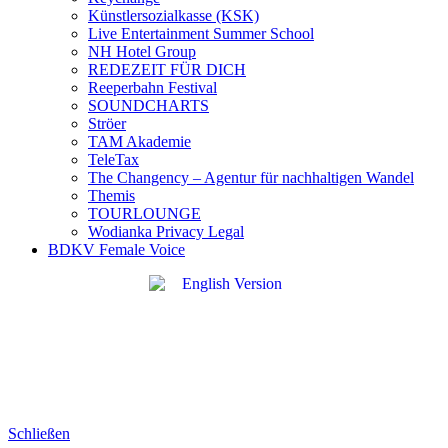
Künstlersozialkasse (KSK)
Live Entertainment Summer School
NH Hotel Group
REDEZEIT FÜR DICH
Reeperbahn Festival
SOUNDCHARTS
Ströer
TAM Akademie
TeleTax
The Changency – Agentur für nachhaltigen Wandel
Themis
TOURLOUNGE
Wodianka Privacy Legal
BDKV Female Voice
Schließen