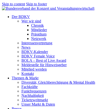
Skip to content
Skip to footer
Der BDKV
Wer wir sind
Chronik
Mitglieder
Präsidium
Netzwerk
Interessenvertretung
News
BDKV-Kalender
BDKV Female Voice
BOLA – Best of Live Award
Meldestelle für Hinweisgeber
Mitglied werden
Kontakt
Themen & Markt
Diversität, Gleichberechtigung & Mental Health
Fachkräfte
Funkfrequenzen
Nachhaltigkeit
Ticketzweitmarkt
Unser Markt & Daten
Presse