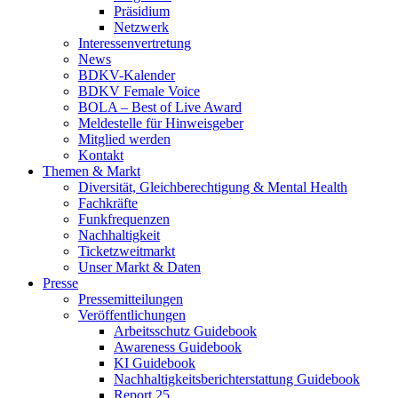
Präsidium
Netzwerk
Interessenvertretung
News
BDKV-Kalender
BDKV Female Voice
BOLA – Best of Live Award
Meldestelle für Hinweisgeber
Mitglied werden
Kontakt
Themen & Markt
Diversität, Gleichberechtigung & Mental Health
Fachkräfte
Funkfrequenzen
Nachhaltigkeit
Ticketzweitmarkt
Unser Markt & Daten
Presse
Pressemitteilungen
Veröffentlichungen
Arbeitsschutz Guidebook
Awareness Guidebook
KI Guidebook
Nachhaltigkeitsberichterstattung Guidebook
Report 25