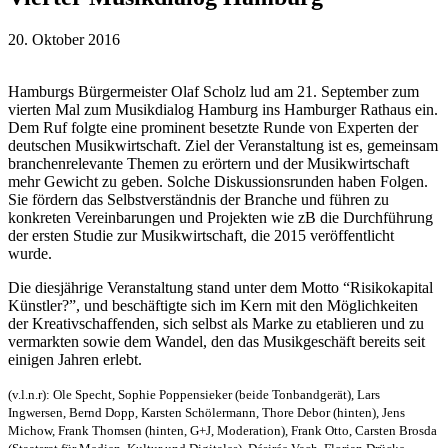
20. Oktober 2016
Hamburgs Bürgermeister Olaf Scholz lud am 21. September zum
vierten Mal zum Musikdialog Hamburg ins Hamburger Rathaus ein.
Dem Ruf folgte eine prominent besetzte Runde von Experten der
deutschen Musikwirtschaft. Ziel der Veranstaltung ist es, gemeinsam
branchenrelevante Themen zu erörtern und der Musikwirtschaft
mehr Gewicht zu geben. Solche Diskussionsrunden haben Folgen.
Sie fördern das Selbstverständnis der Branche und führen zu
konkreten Vereinbarungen und Projekten wie zB die Durchführung
der ersten Studie zur Musikwirtschaft, die 2015 veröffentlicht
wurde.
Die diesjährige Veranstaltung stand unter dem Motto “Risikokapital
Künstler?”, und beschäftigte sich im Kern mit den Möglichkeiten
der Kreativschaffenden, sich selbst als Marke zu etablieren und zu
vermarkten sowie dem Wandel, den das Musikgeschäft bereits seit
einigen Jahren erlebt.
(v.l.n.r): Ole Specht, Sophie Poppensieker (beide Tonbandgerät), Lars
Ingwersen, Bernd Dopp, Karsten Schölermann, Thore Debor (hinten), Jens
Michow, Frank Thomsen (hinten, G+J, Moderation), Frank Otto, Carsten Brosda