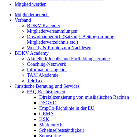
Mitglied werden
Mitgliederbereich
Verband
BDKV-Kalender
Mitgliederversammlungen
Downloadbereich (Satzung, Beitragsordnung,
Mitgliederverzeichnis etc.)
Weekly & Pronto zum Nachlesen
BDKV Academy
Aktuelle Infocalls und Fortbildungstermine
Coaching-Netzwerk
Informationsangebot
TAM Akademie
TeleTax
Juristische Beratung und Services
FAQ Rechtsthemen
Direktlizenzierung von musikalischen Rechten
DSGVO
EmpCo-Richtlinie in der EU
GEMA
KSK
Markenrecht
Scheinselbstständigkeit
Sponsoring