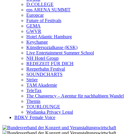
D.COLLEGE
eps ARENA SUMMIT
Europcar
Future of Festivals
GEMA
GWVR
Hotel Atlantic Hamburg
Keychange
Künstlersozialkasse (KSK)
Live Entertainment Summer School
NH Hotel Group
REDEZEIT FÜR DICH
Reeperbahn Festival
SOUNDCHARTS
Ströer
TAM Akademie
TeleTax
The Changency – Agentur für nachhaltigen Wandel
Themis
TOURLOUNGE
Wodianka Privacy Legal
BDKV Female Voice