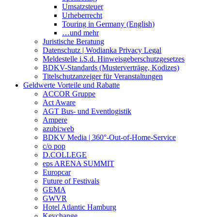
Umsatzsteuer
Urheberrecht
Touring in Germany (English)
…und mehr
Juristische Beratung
Datenschutz | Wodianka Privacy Legal
Meldestelle i.S.d. Hinweisgeberschutzgesetzes
BDKV-Standards (Musterverträge, Kodizes)
Titelschutzanzeiger für Veranstaltungen
Geldwerte Vorteile und Rabatte
ACCOR Gruppe
Act Aware
AGT Bus- und Eventlogistik
Ampere
azubi:web
BDKV Media | 360°-Out-of-Home-Service
c/o pop
D.COLLEGE
eps ARENA SUMMIT
Europcar
Future of Festivals
GEMA
GWVR
Hotel Atlantic Hamburg
Keychange