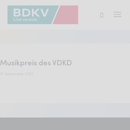
Der BDKV
Themen & Markt
Musikpreis des VDKD
Presse
13. September 2005
Services
Mitglied werden
Mitgliederbereich
Verband