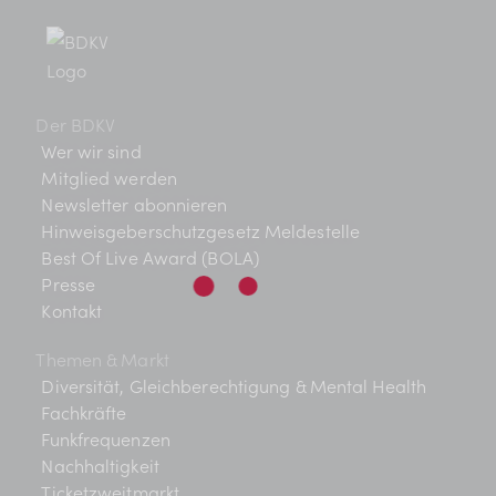
BDKV Academy
Juristische Beratung und
Services
Der BDKV
Geldwerte Vorteile und
Wer wir sind
Rabatte
Mitglied werden
Newsletter abonnieren
BDKV Female Voice
Hinweisgeberschutzgesetz Meldestelle
Best Of Live Award (BOLA)
Presse
Kontakt
Themen & Markt
Diversität, Gleichberechtigung & Mental Health
Fachkräfte
Funkfrequenzen
Nachhaltigkeit
Ticketzweitmarkt