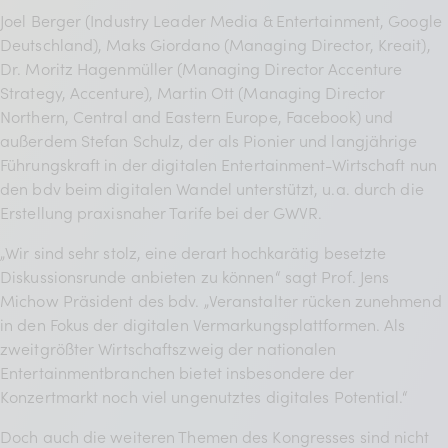
BDKV Academy
Joel Berger (Industry Leader Media & Entertainment, Google
Deutschland), Maks Giordano (Managing Director, Kreait),
Juristische Beratung und
Dr. Moritz Hagenmüller (Managing Director Accenture
Services
Strategy, Accenture), Martin Ott (Managing Director
Northern, Central and Eastern Europe, Facebook) und
Geldwerte Vorteile und
außerdem Stefan Schulz, der als Pionier und langjährige
Rabatte
Führungskraft in der digitalen Entertainment-Wirtschaft nun
den bdv beim digitalen Wandel unterstützt, u.a. durch die
BDKV Female Voice
Erstellung praxisnaher Tarife bei der GWVR.
„Wir sind sehr stolz, eine derart hochkarätig besetzte
Diskussionsrunde anbieten zu können“ sagt Prof. Jens
Michow Präsident des bdv. „Veranstalter rücken zunehmend
in den Fokus der digitalen Vermarkungsplattformen. Als
zweitgrößter Wirtschaftszweig der nationalen
Entertainmentbranchen bietet insbesondere der
Konzertmarkt noch viel ungenutztes digitales Potential.“
Doch auch die weiteren Themen des Kongresses sind nicht