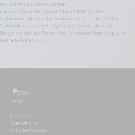
resultierenden Konsequenzen.
Den Abschluss der Versammlung bildet für die
Verbandsmitglieder das traditionelle Gala-Buffet des
Verbandes, zu dessen Beginn Olaf Scholz, der Erste
Bürgermeister der Freien und Hansestadt Hamburg, eine
Festrede halten wird.
Downloads
→
PM als PDF
Der BDKV
Wer wir sind
Mitglied werden