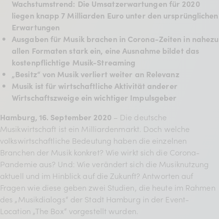
Wachstumstrend: Die Umsatzerwartungen für 2020
BDKV Academy
liegen knapp 7 Milliarden Euro unter den ursprünglichen
Juristische Beratung und
Erwartungen
Ausgaben für Musik brachen in Corona-Zeiten in nahezu
Services
allen Formaten stark ein, eine Ausnahme bildet das
Geldwerte Vorteile und
kostenpflichtige Musik-Streaming
„Besitz“ von Musik verliert weiter an Relevanz
Rabatte
Musik ist für wirtschaftliche Aktivität anderer
BDKV Female Voice
Wirtschaftszweige ein wichtiger Impulsgeber
Hamburg, 16. September 2020
– Die deutsche
Musikwirtschaft ist ein Milliardenmarkt. Doch welche
volkswirtschaftliche Bedeutung haben die einzelnen
Branchen der Musik konkret? Wie wirkt sich die Corona-
Pandemie aus? Und: Wie verändert sich die Musiknutzung
aktuell und im Hinblick auf die Zukunft? Antworten auf
Fragen wie diese geben zwei Studien, die heute im Rahmen
des „Musikdialogs“ der Stadt Hamburg in der Event-
Location „The Box“ vorgestellt wurden.