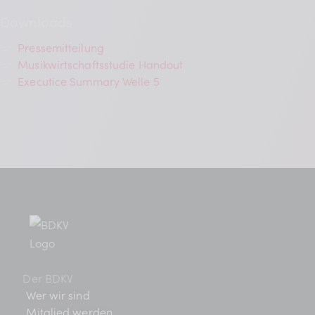
Downloads
→
Pressemitteilung
→
Musikwirtschaftsstudie Handout
→
Executice Summary Welle 5
Der BDKV
Wer wir sind
Mitglied werden