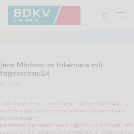
Der BDKV
Themen & Markt
Jens Michow im Interview mit
Presse
tagesschau24
Services
27. Juli 2022
Mitglied werden
https://www.ardmediathek.de/video/tagesschau24/jens-
michow-bundesverband-der-veranstalterwirtschaft-zur-
Mitgliederbereich
situation-in-der-
konzertbranche/tagesschau24/Y3JpZDovL2Rhc2Vyc3RlLmRlL
Verband
3RhZ2Vzc2NoYXUyNC9lOGQ1YjY1Mi1jMWY0LTRkNDEtYjFiYy0