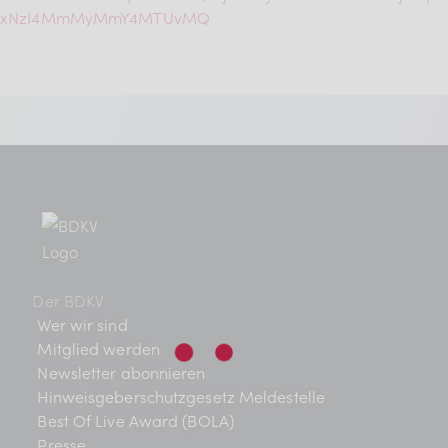
BDKV Academy
xNzI4MmMyMmY4MTUvMQ
Juristische Beratung und
Services
Geldwerte Vorteile und
Rabatte
BDKV Female Voice
Der BDKV
Wer wir sind
Mitglied werden
Newsletter abonnieren
Hinweisgeberschutzgesetz Meldestelle
Best Of Live Award (BOLA)
Presse