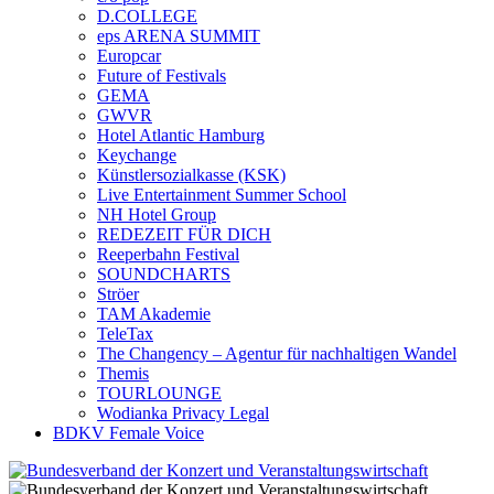
D.COLLEGE
eps ARENA SUMMIT
Europcar
Future of Festivals
GEMA
GWVR
Hotel Atlantic Hamburg
Keychange
Künstlersozialkasse (KSK)
Live Entertainment Summer School
NH Hotel Group
REDEZEIT FÜR DICH
Reeperbahn Festival
SOUNDCHARTS
Ströer
TAM Akademie
TeleTax
The Changency – Agentur für nachhaltigen Wandel
Themis
TOURLOUNGE
Wodianka Privacy Legal
BDKV Female Voice