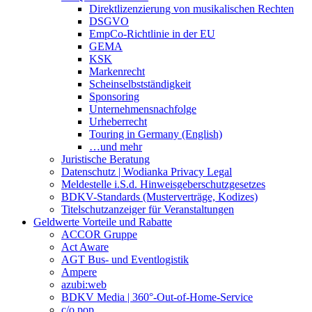
Direktlizenzierung von musikalischen Rechten
DSGVO
EmpCo-Richtlinie in der EU
GEMA
KSK
Markenrecht
Scheinselbstständigkeit
Sponsoring
Unternehmensnachfolge
Urheberrecht
Touring in Germany (English)
…und mehr
Juristische Beratung
Datenschutz | Wodianka Privacy Legal
Meldestelle i.S.d. Hinweisgeberschutzgesetzes
BDKV-Standards (Musterverträge, Kodizes)
Titelschutzanzeiger für Veranstaltungen
Geldwerte Vorteile und Rabatte
ACCOR Gruppe
Act Aware
AGT Bus- und Eventlogistik
Ampere
azubi:web
BDKV Media | 360°-Out-of-Home-Service
c/o pop