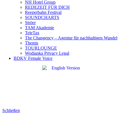
NH Hotel Group
REDEZEIT FÜR DICH
Reeperbahn Festival
SOUNDCHARTS
Ströer
TAM Akademie
TeleTax
The Changency – Agentur für nachhaltigen Wandel
Themis
TOURLOUNGE
Wodianka Privacy Legal
BDKV Female Voice
Schließen