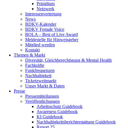
Präsidium
Netzwerk
Interessenvertretung
News
BDKV-Kalender
BDKV Female Voice
BOLA – Best of Live Award
Meldestelle für Hinweisgeber
Mitglied werden
Kontakt
Themen & Markt
Diversität, Gleichberechtigung & Mental Health
Fachkräfte
Funkfrequenzen
Nachhaltigkeit
Ticketzweitmarkt
Unser Markt & Daten
Presse
Pressemitteilungen
Veröffentlichungen
Arbeitsschutz Guidebook
Awareness Guidebook
KI Guidebook
Nachhaltigkeitsberichterstattung Guidebook
Report 25