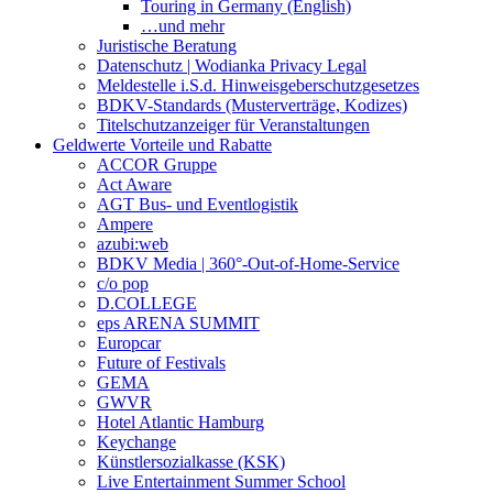
Touring in Germany (English)
…und mehr
Juristische Beratung
Datenschutz | Wodianka Privacy Legal
Meldestelle i.S.d. Hinweisgeberschutzgesetzes
BDKV-Standards (Musterverträge, Kodizes)
Titelschutzanzeiger für Veranstaltungen
Geldwerte Vorteile und Rabatte
ACCOR Gruppe
Act Aware
AGT Bus- und Eventlogistik
Ampere
azubi:web
BDKV Media | 360°-Out-of-Home-Service
c/o pop
D.COLLEGE
eps ARENA SUMMIT
Europcar
Future of Festivals
GEMA
GWVR
Hotel Atlantic Hamburg
Keychange
Künstlersozialkasse (KSK)
Live Entertainment Summer School