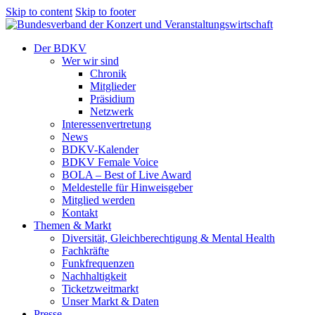
Skip to content
Skip to footer
Der BDKV
Wer wir sind
Chronik
Mitglieder
Präsidium
Netzwerk
Interessenvertretung
News
BDKV-Kalender
BDKV Female Voice
BOLA – Best of Live Award
Meldestelle für Hinweisgeber
Mitglied werden
Kontakt
Themen & Markt
Diversität, Gleichberechtigung & Mental Health
Fachkräfte
Funkfrequenzen
Nachhaltigkeit
Ticketzweitmarkt
Unser Markt & Daten
Presse