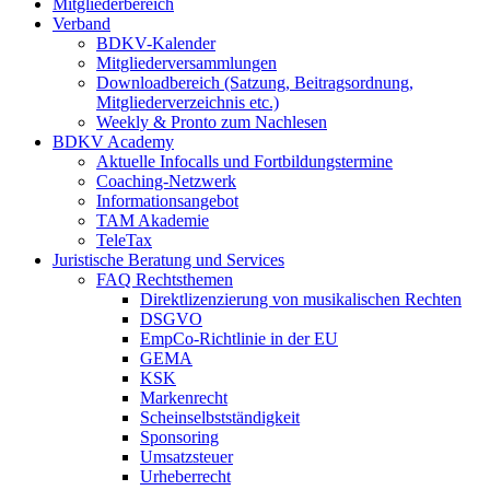
Mitgliederbereich
Verband
BDKV-Kalender
Mitgliederversammlungen
Downloadbereich (Satzung, Beitragsordnung,
Mitgliederverzeichnis etc.)
Weekly & Pronto zum Nachlesen
BDKV Academy
Aktuelle Infocalls und Fortbildungstermine
Coaching-Netzwerk
Informationsangebot
TAM Akademie
TeleTax
Juristische Beratung und Services
FAQ Rechtsthemen
Direktlizenzierung von musikalischen Rechten
DSGVO
EmpCo-Richtlinie in der EU
GEMA
KSK
Markenrecht
Scheinselbstständigkeit
Sponsoring
Umsatzsteuer
Urheberrecht