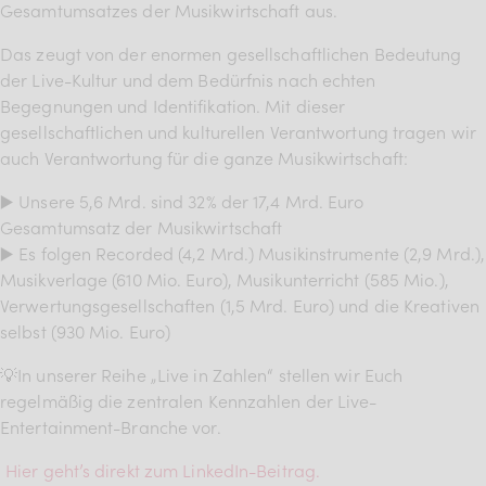
Gesamtumsatzes der Musikwirtschaft aus.
BDKV Academy
Das zeugt von der enormen gesellschaftlichen Bedeutung
Juristische Beratung und
der Live-Kultur und dem Bedürfnis nach echten
Services
Begegnungen und Identifikation. Mit dieser
gesellschaftlichen und kulturellen Verantwortung tragen wir
Geldwerte Vorteile und
auch Verantwortung für die ganze Musikwirtschaft:
Rabatte
▶️ Unsere 5,6 Mrd. sind 32% der 17,4 Mrd. Euro
BDKV Female Voice
Gesamtumsatz der Musikwirtschaft
▶️ Es folgen Recorded (4,2 Mrd.) Musikinstrumente (2,9 Mrd.),
Musikverlage (610 Mio. Euro), Musikunterricht (585 Mio.),
Verwertungsgesellschaften (1,5 Mrd. Euro) und die Kreativen
selbst (930 Mio. Euro)
💡In unserer Reihe „Live in Zahlen“ stellen wir Euch
regelmäßig die zentralen Kennzahlen der Live-
Entertainment-Branche vor.
Hier geht’s direkt zum LinkedIn-Beitrag.