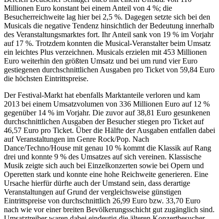
Millionen Euro konstant bei einem Anteil von 4 %; die
Besucherreichweite lag hier bei 2,5 %. Dagegen setzte sich bei den
Musicals die negative Tendenz hinsichtlich der Bedeutung innerhalb
des Veranstaltungsmarktes fort. Ihr Anteil sank von 19 % im Vorjahr
auf 17 %. Trotzdem konnten die Musical-Veranstalter beim Umsatz
ein leichtes Plus verzeichnen. Musicals erzielen mit 453 Millionen
Euro weiterhin den größten Umsatz und bei um rund vier Euro
gestiegenen durchschnittlichen Ausgaben pro Ticket von 59,84 Euro
die höchsten Eintrittspreise.
Der Festival-Markt hat ebenfalls Marktanteile verloren und kam
2013 bei einem Umsatzvolumen von 336 Millionen Euro auf 12 %
gegenüber 14 % im Vorjahr. Die zuvor auf 38,81 Euro gesunkenen
durchschnittlichen Ausgaben der Besucher stiegen pro Ticket auf
46,57 Euro pro Ticket. Über die Hälfte der Ausgaben entfallen dabei
auf Veranstaltungen im Genre Rock/Pop. Nach
Dance/Techno/House mit genau 10 % kommt die Klassik auf Rang
drei und konnte 9 % des Umsatzes auf sich vereinen. Klassische
Musik zeigte sich auch bei Einzelkonzerten sowie bei Opern und
Operetten stark und konnte eine hohe Reichweite generieren. Eine
Ursache hierfür dürfte auch der Umstand sein, dass derartige
Veranstaltungen auf Grund der vergleichsweise günstigen
Eintrittspreise von durchschnittlich 26,99 Euro bzw. 33,70 Euro
nach wie vor einer breiten Bevölkerungsschicht gut zugänglich sind.
Umsatztreiber waren dabei eindeutig die älteren Konzertbesucher.