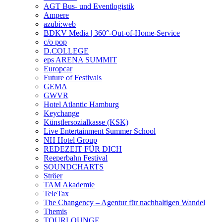
AGT Bus- und Eventlogistik
Ampere
azubi:web
BDKV Media | 360°-Out-of-Home-Service
c/o pop
D.COLLEGE
eps ARENA SUMMIT
Europcar
Future of Festivals
GEMA
GWVR
Hotel Atlantic Hamburg
Keychange
Künstlersozialkasse (KSK)
Live Entertainment Summer School
NH Hotel Group
REDEZEIT FÜR DICH
Reeperbahn Festival
SOUNDCHARTS
Ströer
TAM Akademie
TeleTax
The Changency – Agentur für nachhaltigen Wandel
Themis
TOURLOUNGE