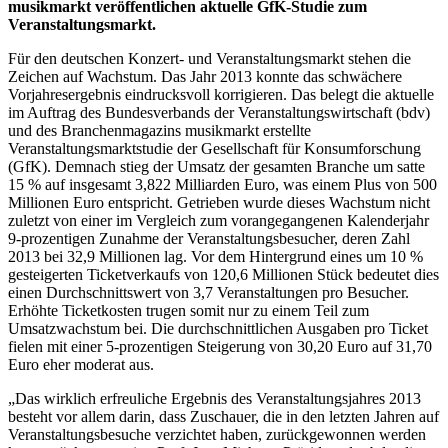
musikmarkt veröffentlichen aktuelle GfK-Studie zum
Veranstaltungsmarkt.
Für den deutschen Konzert- und Veranstaltungsmarkt stehen die
Zeichen auf Wachstum. Das Jahr 2013 konnte das schwächere
Vorjahresergebnis eindrucksvoll korrigieren. Das belegt die aktuelle
im Auftrag des Bundesverbands der Veranstaltungswirtschaft (bdv)
und des Branchenmagazins musikmarkt erstellte
Veranstaltungsmarktstudie der Gesellschaft für Konsumforschung
(GfK). Demnach stieg der Umsatz der gesamten Branche um satte
15 % auf insgesamt 3,822 Milliarden Euro, was einem Plus von 500
Millionen Euro entspricht. Getrieben wurde dieses Wachstum nicht
zuletzt von einer im Vergleich zum vorangegangenen Kalenderjahr
9-prozentigen Zunahme der Veranstaltungsbesucher, deren Zahl
2013 bei 32,9 Millionen lag. Vor dem Hintergrund eines um 10 %
gesteigerten Ticketverkaufs von 120,6 Millionen Stück bedeutet dies
einen Durchschnittswert von 3,7 Veranstaltungen pro Besucher.
Erhöhte Ticketkosten trugen somit nur zu einem Teil zum
Umsatzwachstum bei. Die durchschnittlichen Ausgaben pro Ticket
fielen mit einer 5-prozentigen Steigerung von 30,20 Euro auf 31,70
Euro eher moderat aus.
„Das wirklich erfreuliche Ergebnis des Veranstaltungsjahres 2013
besteht vor allem darin, dass Zuschauer, die in den letzten Jahren auf
Veranstaltungsbesuche verzichtet haben, zurückgewonnen werden