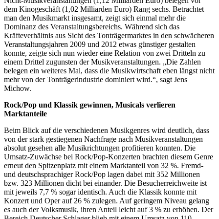
Nicht-Musikveranstaltungen (1,12 Milliarden Euro) belegen vor
dem Kinogeschäft (1,02 Milliarden Euro) Rang sechs. Betrachtet
man den Musikmarkt insgesamt, zeigt sich einmal mehr die
Dominanz des Veranstaltungsbereichs. Während sich das
Kräfteverhältnis aus Sicht des Tonträgermarktes in den schwächeren
Veranstaltungsjahren 2009 und 2012 etwas günstiger gestalten
konnte, zeigte sich nun wieder eine Relation von zwei Dritteln zu
einem Drittel zugunsten der Musikveranstaltungen. „Die Zahlen
belegen ein weiteres Mal, dass die Musikwirtschaft eben längst nicht
mehr von der Tonträgerindustrie dominiert wird.“, sagt Jens
Michow.
Rock/Pop und Klassik gewinnen, Musicals verlieren
Marktanteile
Beim Blick auf die verschiedenen Musikgenres wird deutlich, dass
von der stark gestiegenen Nachfrage nach Musikveranstaltungen
absolut gesehen alle Musikrichtungen profitieren konnten. Die
Umsatz-Zuwächse bei Rock/Pop-Konzerten brachten diesem Genre
erneut den Spitzenplatz mit einem Marktanteil von 32 %. Fremd-
und deutschsprachiger Rock/Pop lagen dabei mit 352 Millionen
bzw. 323 Millionen dicht bei einander. Die Besucherreichweite ist
mit jeweils 7,7 % sogar identisch. Auch die Klassik konnte mit
Konzert und Oper auf 26 % zulegen. Auf geringem Niveau gelang
es auch der Volksmusik, ihren Anteil leicht auf 3 % zu erhöhen. Der
Bereich Deutscher Schlager blieb mit einem Umsatz von 110