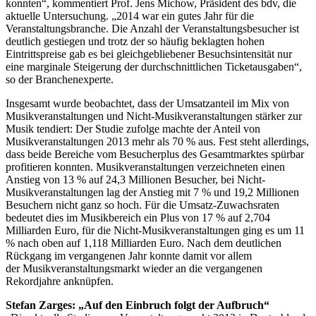
konnten“, kommentiert Prof. Jens Michow, Präsident des bdv, die
aktuelle Untersuchung. „2014 war ein gutes Jahr für die
Veranstaltungsbranche. Die Anzahl der Veranstaltungsbesucher ist
deutlich gestiegen und trotz der so häufig beklagten hohen
Eintrittspreise gab es bei gleichgebliebener Besuchsintensität nur
eine marginale Steigerung der durchschnittlichen Ticketausgaben“,
so der Branchenexperte.
Insgesamt wurde beobachtet, dass der Umsatzanteil im Mix von
Musikveranstaltungen und Nicht-Musikveranstaltungen stärker zur
Musik tendiert: Der Studie zufolge machte der Anteil von
Musikveranstaltungen 2013 mehr als 70 % aus. Fest steht allerdings,
dass beide Bereiche vom Besucherplus des Gesamtmarktes spürbar
profitieren konnten. Musikveranstaltungen verzeichneten einen
Anstieg von 13 % auf 24,3 Millionen Besucher, bei Nicht-
Musikveranstaltungen lag der Anstieg mit 7 % und 19,2 Millionen
Besuchern nicht ganz so hoch. Für die Umsatz-Zuwachsraten
bedeutet dies im Musikbereich ein Plus von 17 % auf 2,704
Milliarden Euro, für die Nicht-Musikveranstaltungen ging es um 11
% nach oben auf 1,118 Milliarden Euro. Nach dem deutlichen
Rückgang im vergangenen Jahr konnte damit vor allem
der Musikveranstaltungsmarkt wieder an die vergangenen
Rekordjahre anknüpfen.
Stefan Zarges: „Auf den Einbruch folgt der Aufbruch“