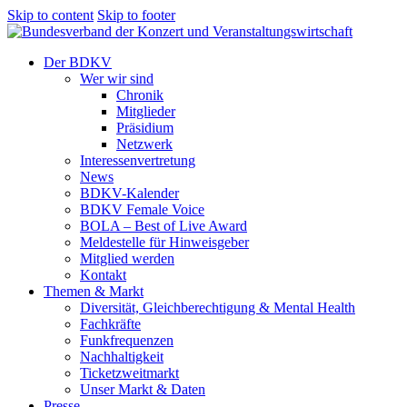
Skip to content
Skip to footer
Der BDKV
Wer wir sind
Chronik
Mitglieder
Präsidium
Netzwerk
Interessenvertretung
News
BDKV-Kalender
BDKV Female Voice
BOLA – Best of Live Award
Meldestelle für Hinweisgeber
Mitglied werden
Kontakt
Themen & Markt
Diversität, Gleichberechtigung & Mental Health
Fachkräfte
Funkfrequenzen
Nachhaltigkeit
Ticketzweitmarkt
Unser Markt & Daten
Presse