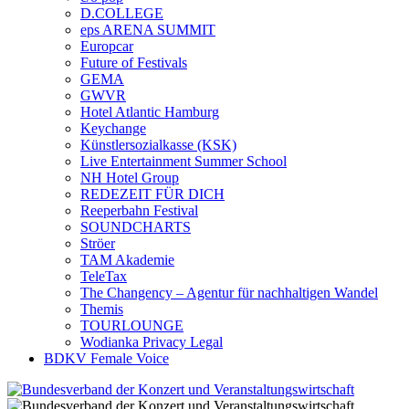
D.COLLEGE
eps ARENA SUMMIT
Europcar
Future of Festivals
GEMA
GWVR
Hotel Atlantic Hamburg
Keychange
Künstlersozialkasse (KSK)
Live Entertainment Summer School
NH Hotel Group
REDEZEIT FÜR DICH
Reeperbahn Festival
SOUNDCHARTS
Ströer
TAM Akademie
TeleTax
The Changency – Agentur für nachhaltigen Wandel
Themis
TOURLOUNGE
Wodianka Privacy Legal
BDKV Female Voice