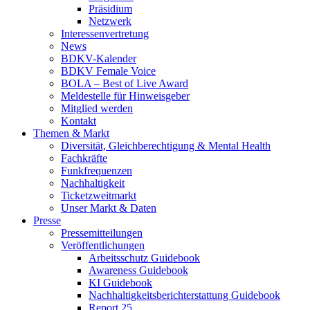
Präsidium
Netzwerk
Interessenvertretung
News
BDKV-Kalender
BDKV Female Voice
BOLA – Best of Live Award
Meldestelle für Hinweisgeber
Mitglied werden
Kontakt
Themen & Markt
Diversität, Gleichberechtigung & Mental Health
Fachkräfte
Funkfrequenzen
Nachhaltigkeit
Ticketzweitmarkt
Unser Markt & Daten
Presse
Pressemitteilungen
Veröffentlichungen
Arbeitsschutz Guidebook
Awareness Guidebook
KI Guidebook
Nachhaltigkeitsberichterstattung Guidebook
Report 25