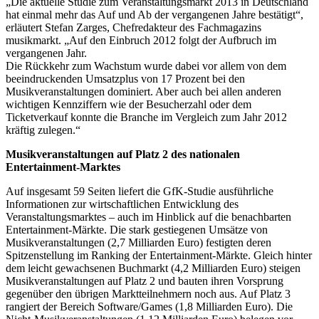
„Die aktuelle Studie zum Veranstaltungsmarkt 2013 in Deutschland
hat einmal mehr das Auf und Ab der vergangenen Jahre bestätigt“,
erläutert Stefan Zarges, Chefredakteur des Fachmagazins
musikmarkt. „Auf den Einbruch 2012 folgt der Aufbruch im
vergangenen Jahr.
Die Rückkehr zum Wachstum wurde dabei vor allem von dem
beeindruckenden Umsatzplus von 17 Prozent bei den
Musikveranstaltungen dominiert. Aber auch bei allen anderen
wichtigen Kennziffern wie der Besucherzahl oder dem
Ticketverkauf konnte die Branche im Vergleich zum Jahr 2012
kräftig zulegen.“
Musikveranstaltungen auf Platz 2 des nationalen
Entertainment-Marktes
Auf insgesamt 59 Seiten liefert die GfK-Studie ausführliche
Informationen zur wirtschaftlichen Entwicklung des
Veranstaltungsmarktes – auch im Hinblick auf die benachbarten
Entertainment-Märkte. Die stark gestiegenen Umsätze von
Musikveranstaltungen (2,7 Milliarden Euro) festigten deren
Spitzenstellung im Ranking der Entertainment-Märkte. Gleich hinter
dem leicht gewachsenen Buchmarkt (4,2 Milliarden Euro) steigen
Musikveranstaltungen auf Platz 2 und bauten ihren Vorsprung
gegenüber den übrigen Marktteilnehmern noch aus. Auf Platz 3
rangiert der Bereich Software/Games (1,8 Milliarden Euro). Die