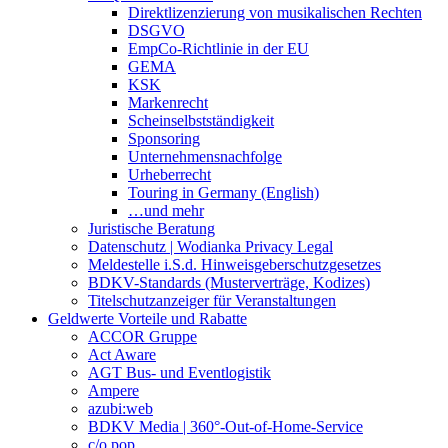
Direktlizenzierung von musikalischen Rechten
DSGVO
EmpCo-Richtlinie in der EU
GEMA
KSK
Markenrecht
Scheinselbstständigkeit
Sponsoring
Unternehmensnachfolge
Urheberrecht
Touring in Germany (English)
…und mehr
Juristische Beratung
Datenschutz | Wodianka Privacy Legal
Meldestelle i.S.d. Hinweisgeberschutzgesetzes
BDKV-Standards (Musterverträge, Kodizes)
Titelschutzanzeiger für Veranstaltungen
Geldwerte Vorteile und Rabatte
ACCOR Gruppe
Act Aware
AGT Bus- und Eventlogistik
Ampere
azubi:web
BDKV Media | 360°-Out-of-Home-Service
c/o pop