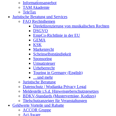
Informationsangebot
TAM Akademie
TeleTax
Juristische Beratung und Services
FAQ Rechtsthemen
Direktlizenzierung von musikalischen Rechten
DSGVO
EmpCo-Richtlinie in der EU
GEMA
KSK
Markenrecht
Scheinselbstständigkeit
Sponsoring
Umsatzsteuer
Urheberrecht
Touring in Germany (English)
…und mehr
Juristische Beratung
Datenschutz | Wodianka Privacy Legal
Meldestelle i.S.d. Hinweisgeberschutzgesetzes
BDKV-Standards (Musterverträge, Kodizes)
Titelschutzanzeiger für Veranstaltungen
Geldwerte Vorteile und Rabatte
ACCOR Gruppe
Act Aware